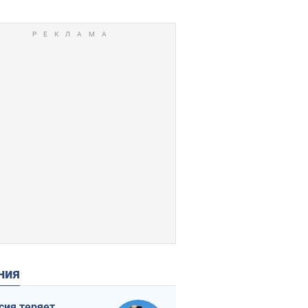
ения
сия теряет