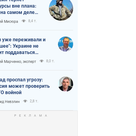
урсы вне плана:
 на самом деле
тует темп войны
8,4 т.
ей Мисюра
 уже переживали и
шее": Украине не
ит поддаваться
аянию из-за
8,0 т.
ей Марченко, эксперт
етного террора
ад проспал угрозу:
сия может проверить
О войной
2,8 т.
ид Невзлин