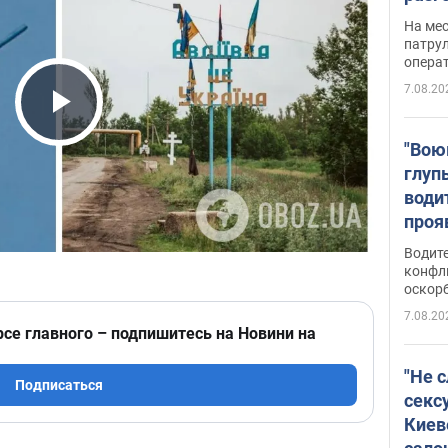
марш
На ме
адми
патрул
опера
Виде
7.08.20
Play Video
"Вою
глуп
води
проя
укра
Водите
попла
конфл
оскорб
Виде
7.08.20
рсе главного – подпишитесь на Новини на
"Не 
Подписаться
секс
Киев