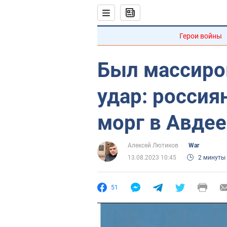
Герои войны
Был массиро
удар: россия
морг в Авде
Алексей Лютиков
War
13.08.2023 10:45
2 минуты
51