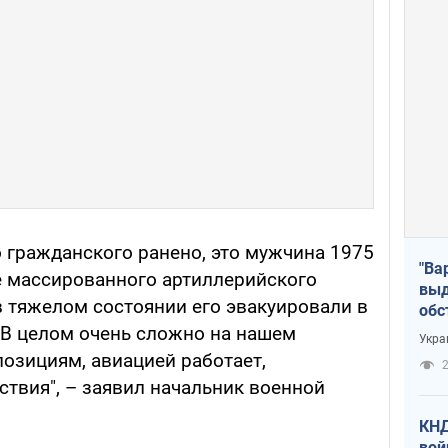
 гражданского ранено, это мужчина 1975
"Ва
те массированного артиллерийского
выд
в тяжелом состоянии его эвакуировали в
обс
дро
 В целом очень сложно на нашем
Укра
офи
позициям, авиацией работает,
2
ствия", – заявил начальник военной
КНД
вой