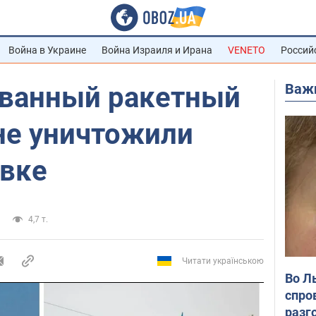
Война в Украине
Война Израиля и Ирана
VENETO
Россий
Важ
ванный ракетный
не уничтожили
евке
4,7 т.
Читати українською
Во Л
спро
разг