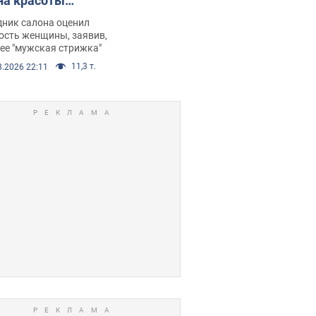
на красоты
рбил женщину
дник салона оценил
е химиотерапии,
ость женщины, заявив,
нее "мужская стрижка"
орелся скандал.
11,3 т.
8.2026 22:11