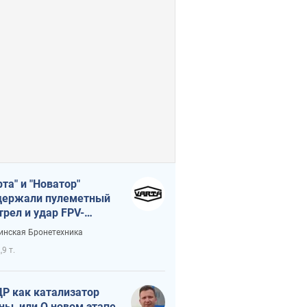
рта" и "Новатор"
ержали пулеметный
трел и удар FPV-
на, сохранив жизнь
инская Бронетехника
церу ВСУ
,9 т.
Р как катализатор
ны, или О новом этапе