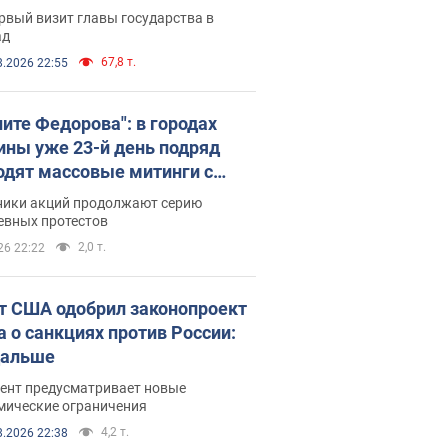
рвый визит главы государства в
ад
67,8 т.
8.2026 22:55
ните Федорова": в городах
ины уже 23-й день подряд
одят массовые митинги с
атами. Фото и видео
ники акций продолжают серию
евных протестов
2,0 т.
26 22:22
т США одобрил законопроект
а о санкциях против России:
дальше
ент предусматривает новые
мические ограничения
4,2 т.
8.2026 22:38