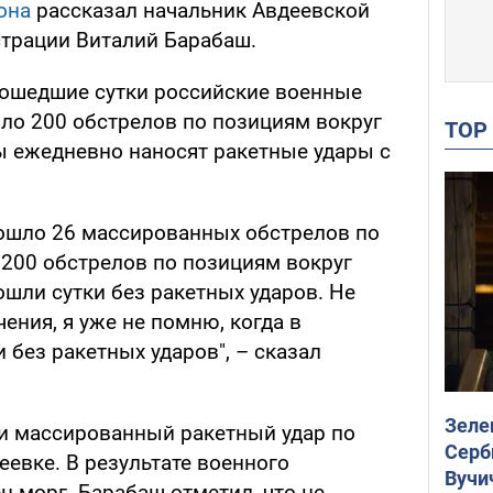
она
рассказал начальник Авдеевской
трации Виталий Барабаш.
прошедшие сутки российские военные
ло 200 обстрелов по позициям вокруг
TO
ы ежедневно наносят ракетные удары с
ошло 26 массированных обстрелов по
 200 обстрелов по позициям вокруг
ошли сутки без ракетных ударов. Не
ния, я уже не помню, когда в
 без ракетных ударов", – сказал
Зеле
и массированный ракетный удар по
Серб
евке. В результате военного
Вучи
 морг. Барабаш отметил, что не