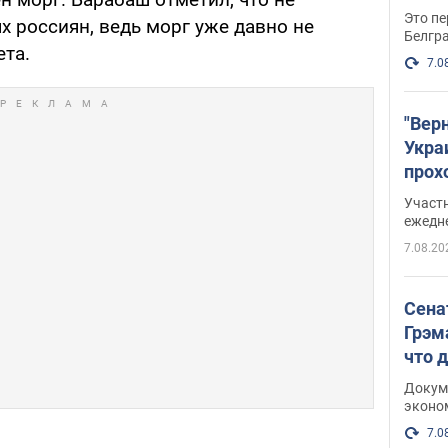
Это пе
х россиян, ведь морг уже давно не
Белгр
ета.
7.0
"Вер
Укра
прох
плак
Участ
ежедн
7.08.20
Сена
Грэм
что 
Докум
эконо
7.0