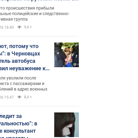
рутке: полиция составила
сто происшествия прибыли
нистративный протокол.
ьные полицейские и следственно-
тивная группа
о
9,4 т.
26 18:40
ют, потому что
ы": в Черновцах
тель автобуса
вил неуважение к
инским военным и
ля уволили после
тился за это.
икта с пассажирами и
лений в адрес военных
о
8,4 т.
26 15:47
следит за
уальностью": в
е консультант