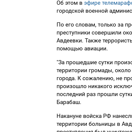
Об этом в
эфире телемараф
городской военной админис
По его словам, только за 
преступники совершили око
Авдеевки. Также террорист
помощью авиации.
"За прошедшие сутки произ
территории громады, около
города. К сожалению, не пр
произошло никакого исключе
последний раз прошли сутки
Барабаш.
Накануне войска РФ нанесл
территории больницы в Авде
преступления был уничтожен