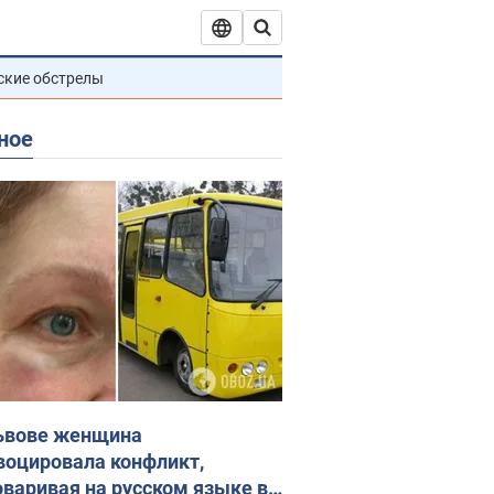
ские обстрелы
ное
ьвове женщина
воцировала конфликт,
оваривая на русском языке в