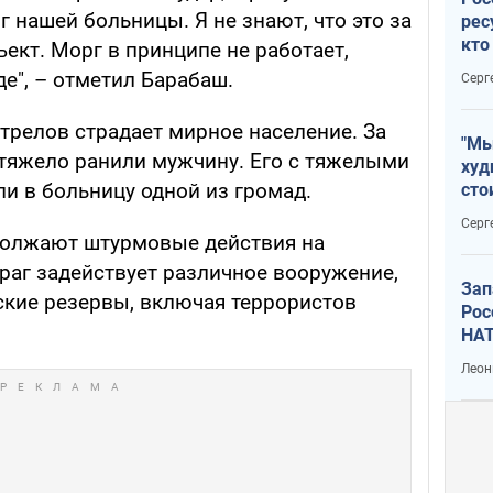
 нашей больницы. Я не знают, что это за
рес
кто
ект. Морг в принципе не работает,
дик
де", – отметил Барабаш.
Серг
трелов страдает мирное население. За
"Мы
тяжело ранили мужчину. Его с тяжелыми
худ
и в больницу одной из громад.
сто
отч
Серг
рак
должают штурмовые действия на
раг задействует различное вооружение,
Зап
ские резервы, включая террористов
Рос
НАТ
Леон