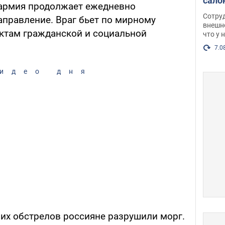
сало
 армия продолжает ежедневно
оско
Сотру
аправление. Враг бьет по мирному
посл
внешн
ектам гражданской и социальной
что у 
разг
Фото
7.0
идео дня
них обстрелов россияне разрушили морг.