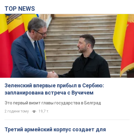
Зеленский впервые прибыл в Сербию:
запланирована встреча с Вучичем
Это первый визит главы государства в Белград
2 години тому
19,7 т.
Третий армейский корпус создает для
российских оккупантов на Лиманском
направлении критический дискомфорт: как это
удалось
Сейчас это перерастает в кризис для всей группировки
5 годин тому
50,7 т.
В оккупированной Ялте прогремели мощные
взрывы: поднимается черный дым. Фото и