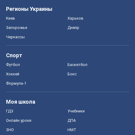
Футбол
Баскетбол
Хоккей
Бокс
Формула-1
Моя школа
ГДЗ
Учебники
Онлайн уроки
ДПА
ЗНО
НМТ
СНГ решебники
Авто
Тест Драйв
Электромобили
Акции
Сервис