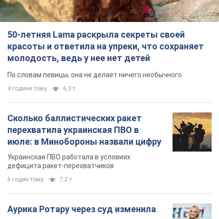
Сколько баллистических ракет
перехватила украинская ПВО в
июле: в Минобороны назвали цифру
Украинская ПВО работала в условиях
дефицита ракет-перехватчиков
6 годин тому
7,2 т.
Аурика Ротару через суд изменила
свою пенсию, на которую ранее
жаловалась: сколько получала
певица
В выплату не была включена зарплата
артистки за время работы в Черновицкой
филармонии
за 7 годин