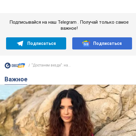
"Достанем везде": на...
Важное
50-летняя Lama раскрыла секреты своей
красоты и ответила на упреки, что сохраняет
молодость, ведь у нее нет детей
По словам певицы, она не делает ничего необычного
4 години тому
6,3 т.