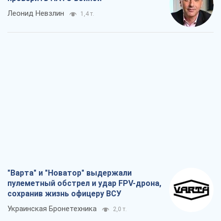
"Варта" и "Новатор" выдержали
пулеметный обстрел и удар FPV-дрона,
сохранив жизнь офицеру ВСУ
Украинская Бронетехника
2,0 т.
КНДР как катализатор войны, или О
новом этапе российско-
северокорейского союза
Алексей Кущ
2,2 т.
Выход в элиту ЧМ и триумф "Сокола":
что происходит в украинском хоккее