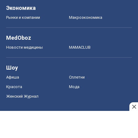
Тест Драйв
Электромобили
Акции
Сервис
Food Oboz
Рецепты
Напитки
Диеты
Экономика
Рынки и компании
Mакроэкономика
MedOboz
Новости медицины
MAMACLUB
Шоу