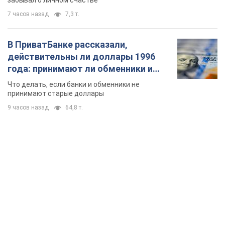
Государственным символом являются только первый куплет
и припев песни
2 часа назад
5,9 т.
Александру Пономареву – 53: что
известно о трех детях секс-
символа 90-х и как они выглядят
Несмотря на развитие карьеры, артист не
забывал о личном счастье
7 часов назад
7,3 т.
В ПриватБанке рассказали,
действительны ли доллары 1996
года: принимают ли обменники и
банки такие купюры
Что делать, если банки и обменники не
принимают старые доллары
9 часов назад
64,8 т.