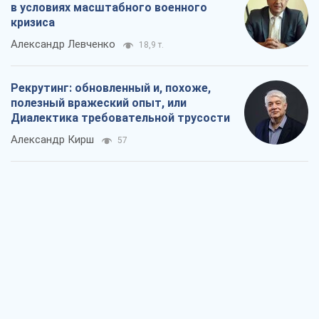
Мнения
Совпадение интересов двух циничных
игроков или тайный план Трампа и
Путина?
Виктор Швец
14,6 т.
Минск готовится к функционированию
в условиях масштабного военного
кризиса
Александр Левченко
18,9 т.
Рекрутинг: обновленный и, похоже,
полезный вражеский опыт, или
Диалектика требовательной трусости
Александр Кирш
57