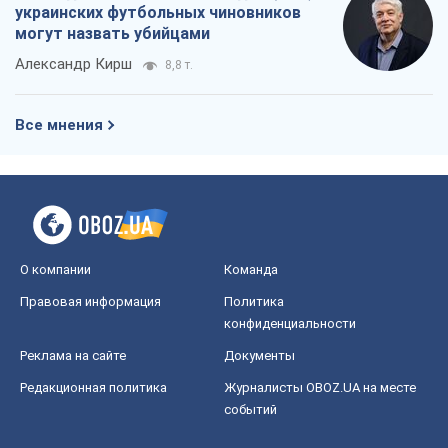
Украина вступила в состояние
экономического кризиса. Есть ли свет
в конце туннеля?
Вадим Денисенко
9,3 т.
Чей будет Крым, тот и победит (NSJ), а
украинских футбольных чиновников
могут назвать убийцами
Александр Кирш
8,8 т.
Все мнения