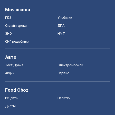
Запорожье
Днепр
Черкассы
Спорт
Футбол
Баскетбол
Хоккей
Бокс
Формула-1
Моя школа
ГДЗ
Учебники
Онлайн уроки
ДПА
ЗНО
НМТ
СНГ решебники
Авто