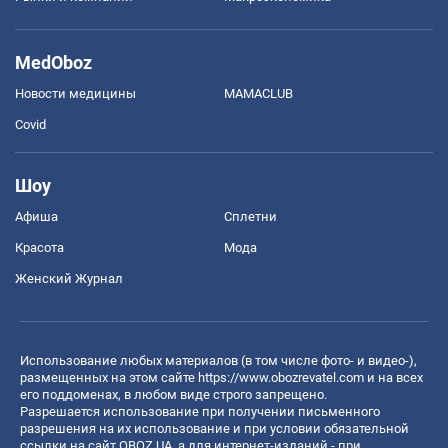
MedOboz
Новости медицины
MAMACLUB
Covid
Шоу
Афиша
Сплетни
Красота
Мода
Женский Журнал
Использование любых материалов (в том числе фото- и видео-),
размещенных на этом сайте
https://www.obozrevatel.com
и на всех
его поддоменах, в любом виде строго запрещено.
Разрешается использование при получении письменного
разрешения на их использование и при условии обязательной
ссылки на сайт OBOZ.UA, а для интернет-изданий - при