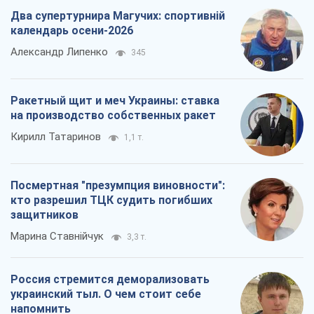
Два супертурнира Магучих: спортивній
календарь осени-2026
Александр Липенко
345
Ракетный щит и меч Украины: ставка
на производство собственных ракет
Кирилл Татаринов
1,1 т.
Посмертная "презумпция виновности":
кто разрешил ТЦК судить погибших
защитников
Марина Ставнійчук
3,3 т.
Россия стремится деморализовать
украинский тыл. О чем стоит себе
напомнить