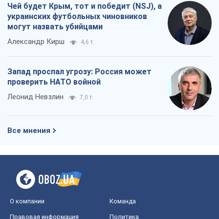
7,0 т.
Все мнения
О компании
Команда
Правовая информация
Политика
конфиденциальности
Реклама на сайте
Документы
Редакционная политика
Журналисты OBOZ.UA на месте
событий
OBOZ.UA
Политика