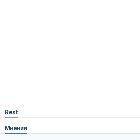
Rest
Мнения
Совпадение интересов двух циничных
игроков или тайный план Трампа и
Путина?
Виктор Швец
7,4 т.
Минск готовится к функционированию
в условиях масштабного военного
кризиса