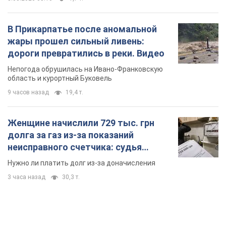
Женщине начислили 729 тыс. грн
долга за газ из-за показаний
неисправного счетчика: судья
вынес неожиданное решение
Нужно ли платить долг из-за доначисления
3 часа назад
30,3 т.