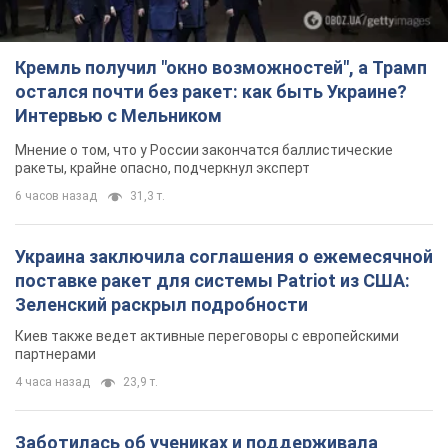
Украина заключила соглашения о ежемесячной
поставке ракет для системы Patriot из США:
Зеленский раскрыл подробности
Киев также ведет активные переговоры с европейскими
партнерами
4 часа назад
23,9 т.
Заботилась об учениках и поддерживала
учителей: в результате удара РФ по Киевской
области погибли директор киевского лицея, её
муж и внук
Вечная память жертвам российского террора
5 часов назад
16,1 т.