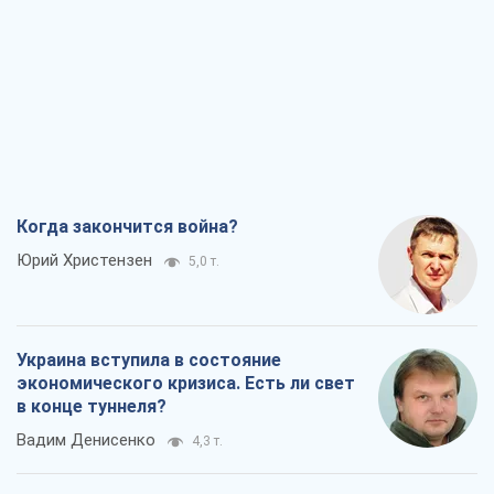
Когда закончится война?
Юрий Христензен
5,0 т.
Украина вступила в состояние
экономического кризиса. Есть ли свет
в конце туннеля?
Вадим Денисенко
4,3 т.
Чей будет Крым, тот и победит (NSJ), а
украинских футбольных чиновников
могут назвать убийцами
Александр Кирш
4,6 т.
Запад проспал угрозу: Россия может
проверить НАТО войной
Леонид Невзлин