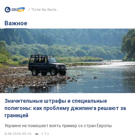
Значительные штрафы и специальные
полигоны: как проблему джипинга решают за
границей
Украине не помешает взять пример со стран Европы
8.08.2026 05:10
1,7 т.
В Прикарпатье после аномальной
жары прошел сильный ливень:
дороги превратились в реки. Видео
Непогода обрушилась на Ивано-Франковскую
область и курортный Буковель
9 часов назад
19,4 т.