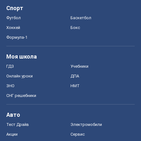
ГДЗ
Учебники
Онлайн уроки
ДПА
ЗНО
НМТ
СНГ решебники
Авто
Тест Драйв
Электромобили
Акции
Сервис
Food Oboz
Рецепты
Напитки
Диеты
Экономика