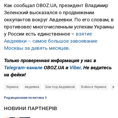
Как сообщал OBOZ.UA, президент Владимир
Зеленский высказался о продвижении
оккупантов вокруг Авдеевки. По его словам, в
противовес многочисленным успехам Украины
у России есть единственное –
взятие
Авдеевки – самое большое завоевание
Москвы за девять месяцев
.
Только
проверенная информация у нас в
Telegram-канале
OBOZ.UA и
Viber
. Не ведитесь
на фейки!
Украина
Авдеевка
Бои под Авдеевкой
Война в Украине
вое
Редакционная политика