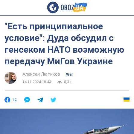
"Есть принципиальное
условие": Дуда обсудил с
генсеком НАТО возможную
передачу МиГов Украине
Алексей Лютиков
War
14.11.2024 10:44
8,3 т.
92