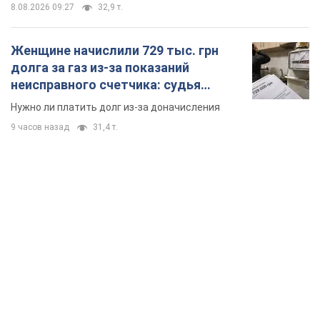
8.08.2026 09:27
32,9 т.
Женщине начислили 729 тыс. грн
долга за газ из-за показаний
неисправного счетчика: судья
вынес неожиданное решение
Нужно ли платить долг из-за доначисления
9 часов назад
31,4 т.