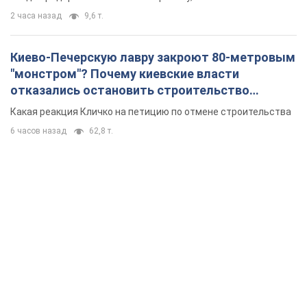
2 часа назад
9,6 т.
Киево-Печерскую лавру закроют 80-метровым
"монстром"? Почему киевские власти
отказались остановить строительство
небоскреба "московского верующего"
Какая реакция Кличко на петицию по отмене строительства
6 часов назад
62,8 т.