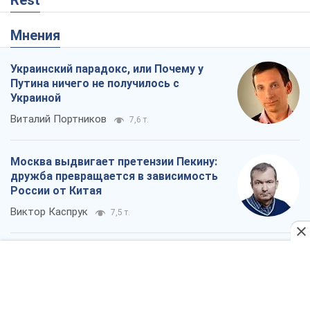
Rest
Мнения
Украинский парадокс, или Почему у
Путина ничего не получилось с
Украиной
Виталий Портников
7,6 т.
Москва выдвигает претензии Пекину:
дружба превращается в зависимость
России от Китая
Виктор Каспрук
7,5 т.
Дух Анкориджа окончательно
испарился
Виктор Андрусив
1,9 т.