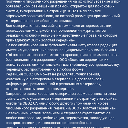
получении письменного разрешения на их использование и при
обязательном размещении прямой, открытой для поисковых
систем, гиперссылки на страницу OBOZ.UA по ссылке
https://www.obozrevatel.com
, на которой размещен оригинальный
материал в первом абзаце материала.
Все материалы на этом сайте, в том числе интервью, статьи,
исследования – служебные произведения журналистов
редакции, исключительные имущественные права на которые
принадлежат ООО «Золотая середина».
На все опубликованные фотоматериалы Getty Images редакция
имеет имущественные права, защищаемые законом Украины
«Об авторских правах и смежных правах», никто не имеет права
без письменного разрешения ООО «Золотая середина» их
использовать, они не подлежат дальнейшему воспроизводству,
переводу, распространению в любой форме.
Редакция OBOZ.UA может не разделять точку зрения,
изложенную в авторском материале. За достоверность
информации, размещенной в рекламных материалах,
ответственность несет рекламодатель.
Запрещено использование материалов размещенных на этом
сайте, даже с указанием гиперссылки на страницу этого сайта,
логотипа OBOZ.UA или любого другого упоминания, но без
письменного разрешения Редакции/ООО «Золотая середина»
Незаконным использованием материалов будет считаться:
любое копирование, публикация, перепечатка, последующее
распространение, использование, переработка с
использованием, включением в состав других материалов,