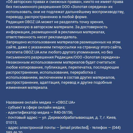
«Об авторских правах и смежных правах», никто не имеет права
без письменного разрешения ООО «Золотая середина» их
использовать, они не подлежат дальнейшему воспроизводству,
переводу, распространению в любой форме.
Редакция OBOZ.UA может не разделять точку зрения,
изложенную в авторском материале. За достоверность
информации, размещенной в рекламных материалах,
ответственность несет рекламодатель.
Запрещено использование материалов размещенных на этом
сайте, даже с указанием гиперссылки на страницу этого сайта,
логотипа OBOZ.UA или любого другого упоминания, но без
письменного разрешения Редакции/ООО «Золотая середина»
Незаконным использованием материалов будет считаться:
любое копирование, публикация, перепечатка, последующее
распространение, использование, переработка с
использованием, включением в состав других материалов,
распространение, адаптация, перевод и другие подобные
изменения материала.
Название онлайн медиа — «OBOZ.UA»
- субъект в сфере онлайн медиа;
- идентификатор медиа — R40-06156;
- почтовый адрес — ул. Деревообрабатывающая, д. 7, г. Киев,
01013;
- адрес электронной почты —
[email protected]
; - телефон — (044)
585 46 20