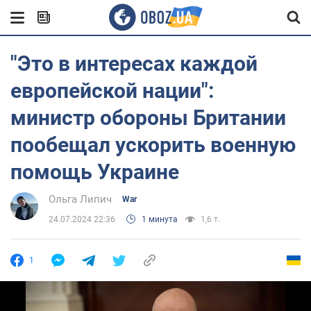
"Это в интересах каждой
европейской нации":
министр обороны Британии
пообещал ускорить военную
помощь Украине
Ольга Липич
War
24.07.2024 22:36
1 минута
1,6 т.
1