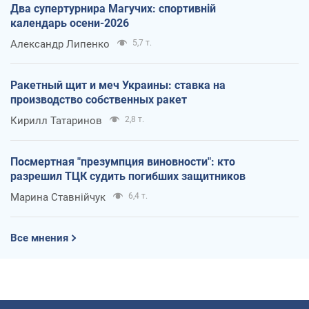
Два супертурнира Магучих: спортивній
календарь осени-2026
Александр Липенко
5,7 т.
Ракетный щит и меч Украины: ставка на
производство собственных ракет
Кирилл Татаринов
2,8 т.
Посмертная "презумпция виновности": кто
разрешил ТЦК судить погибших защитников
Марина Ставнійчук
6,4 т.
Все мнения