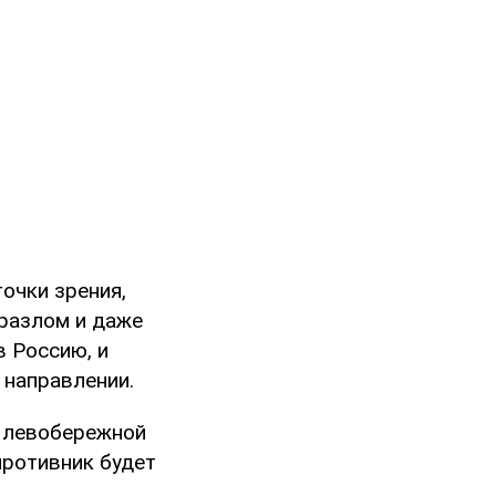
очки зрения,
 разлом и даже
в Россию, и
 направлении.
е левобережной
противник будет