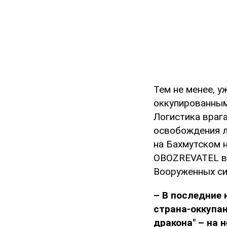
Тем не менее, у
оккупированным
Логистика враг
освобождения л
на Бахмутском 
OBOZREVATEL вы
Вооруженных си
– В последние 
страна-оккупа
дракона" – на 