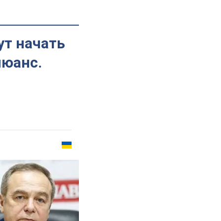
ут начать
нюанс.