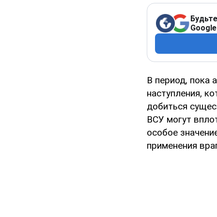
Будьте
Google
В период, пока 
наступления, ко
добиться сущес
ВСУ могут впло
особое значени
применения вра