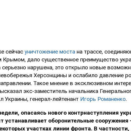
же сейчас
уничтожение моста
на трассе, соединя
 Крымом, дало существенное преимущество укра
а серьезно нарушена, это открыло новые возможн
евобережья Херсонщины и ослабило давление ро
направлении. Такое мнение в эксклюзивном интер
сказал экс-заместитель начальника Генерально
л Украины, генерал-лейтенант
Игорь Романенко
.
недели, опасаясь нового контрнаступления укр
нт устанавливает оборонительные сооружения 
некоторых участках линии фронта. В частности,