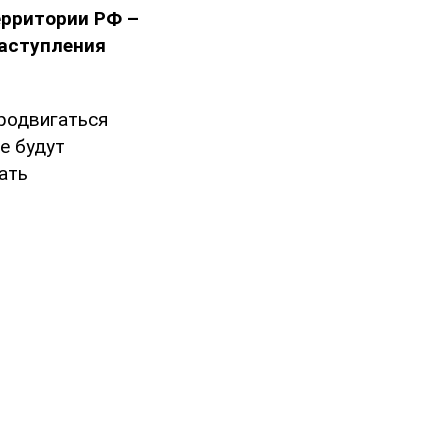
ерритории РФ –
наступления
продвигаться
е будут
ать