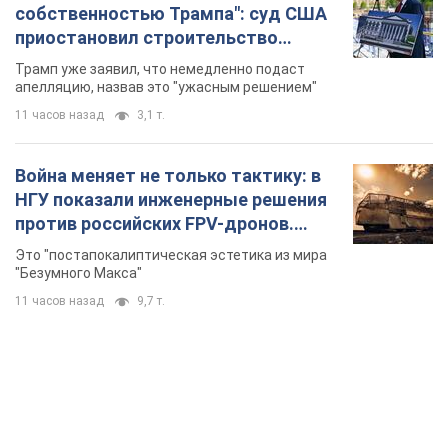
собственностью Трампа": суд США
приостановил строительство
бального зала стоимостью 400 млн
Трамп уже заявил, что немедленно подаст
долларов
апелляцию, назвав это "ужасным решением"
11 часов назад
3,1 т.
Война меняет не только тактику: в
НГУ показали инженерные решения
против российских FPV-дронов.
Фото
Это "постапокалиптическая эстетика из мира
"Безумного Макса"
11 часов назад
9,7 т.