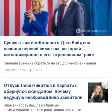
6.08.2026 12:46
15,8 т.
Отпуск Леси Никитюк в Карпатах
обернулся скандалом: почему
ведущую несправедливо захейтили
Знаменитость вышла на прямую
коммуникацию в сети и расставила все точки
над "i"
10 часов назад
12,6 т.
"Динамо" с победы стартовало в
квалификации Лиги конференций.
Видео
Матч прошел в Люблине
6 часов назад
1,9 т.