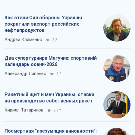
Ракетный щит и меч Украины: ставка
на производство собственных ракет
Кирилл Татаринов
2,9 т.
Посмертная "презумпция виновности":
кто разрешил ТЦК судить погибших
защитников
Марина Ставнійчук
6,6 т.
Все мнения