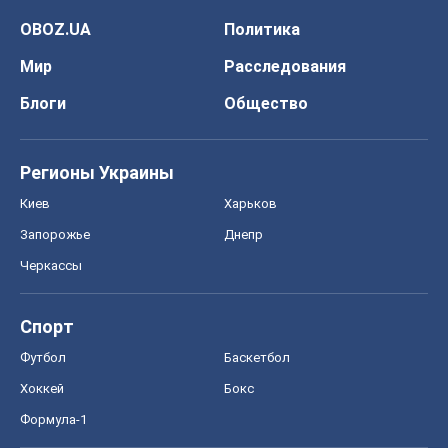
Черкассы
Спорт
Футбол
Баскетбол
Хоккей
Бокс
Формула-1
Моя школа
ГДЗ
Учебники
Онлайн уроки
ДПА
ЗНО
НМТ
СНГ решебники
Авто
Тест Драйв
Электромобили