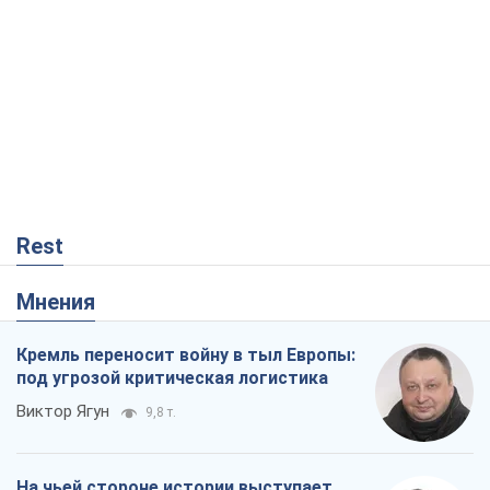
Мнения
Кремль переносит войну в тыл Европы:
под угрозой критическая логистика
Виктор Ягун
9,8 т.
На чьей стороне истории выступает
Дональд Трамп?
Виктор Каспрук
8,1 т.
О запланированной вырубке более 600
деревьев и теплотрассе: что
происходит на Теремках в Киеве
Владислав Самойленко
129