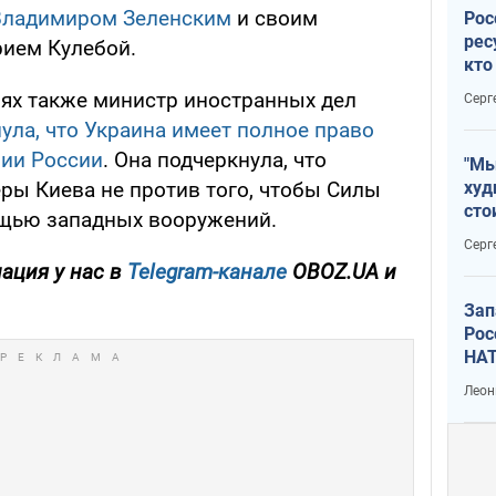
 Владимиром Зеленским
и своим
Рос
рес
рием Кулебой.
кто
дик
нях также министр иностранных дел
Серг
ула, что Украина имеет полное право
рии России
. Она подчеркнула, что
"Мы
худ
ры Киева не против того, чтобы Силы
сто
ощью западных вооружений.
отч
Серг
рак
ация у нас в
Telegram-канале
OBOZ.UA и
Зап
Рос
НАТ
Леон