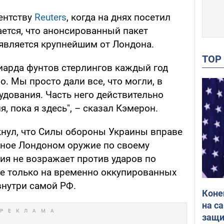
гентству
Reuters
, когда на днях посетил
ается, что анонсированный пакет
является крупнейшим от Лондона.
TO
иарда фунтов стерлингов каждый год
о. Мы просто дали все, что могли, в
удования. Часть него действительно
, пока я здесь", – сказал Кэмерон.
ркнул, что Силы обороны Украины вправе
нное Лондоном оружие по своему
ия не возражает против ударов по
е только на временно оккупированных
внутри самой РФ.
Коне
на с
защи