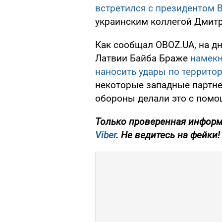
встретился с президентом
украинским коллегой Дмит
Как сообщал OBOZ.UA, на д
Латвии Байба Браже
намекн
наносить удары по террито
некоторые западные партне
обороны делали это с пом
Только проверенная информ
Viber
. Не ведитесь на фейки!