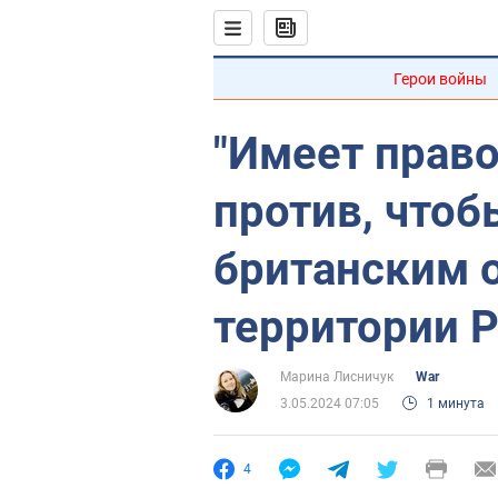
Герои войны
"Имеет право
против, чтоб
британским 
территории 
Марина Лисничук
War
3.05.2024 07:05
1 минута
4