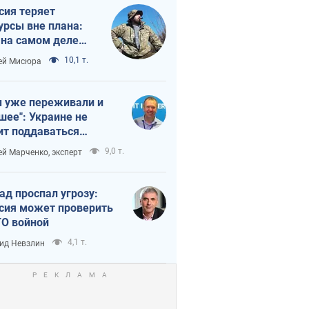
сия теряет
урсы вне плана:
 на самом деле
тует темп войны
10,1 т.
ей Мисюра
 уже переживали и
шее": Украине не
ит поддаваться
аянию из-за
9,0 т.
ей Марченко, эксперт
етного террора
ад проспал угрозу:
сия может проверить
О войной
4,1 т.
ид Невзлин