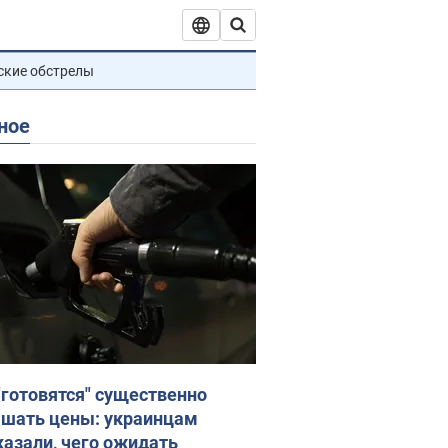
ские обстрелы
ное
"готовятся" существенно
шать цены: украинцам
казали, чего ожидать