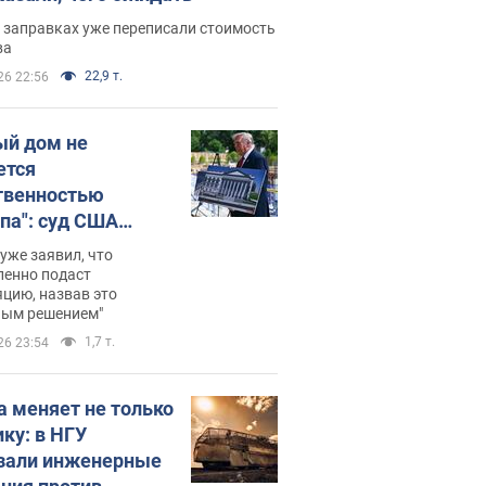
 заправках уже переписали стоимость
ва
22,9 т.
26 22:56
ый дом не
ется
твенностью
па": суд США
становил
уже заявил, что
ительство
ленно подаст
цию, назвав это
ного зала
ным решением"
мостью 400 млн
1,7 т.
26 23:54
аров
а меняет не только
ику: в НГУ
зали инженерные