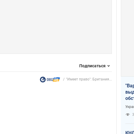
Подписаться
"Имеет право": Британия...
"Ва
выд
обс
дро
Укра
офи
3
КНД