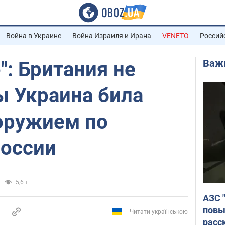
Война в Украине
Война Израиля и Ирана
VENETO
Россий
Важ
": Британия не
ы Украина била
оружием по
России
5,6 т.
АЗС 
повы
Читати українською
расс