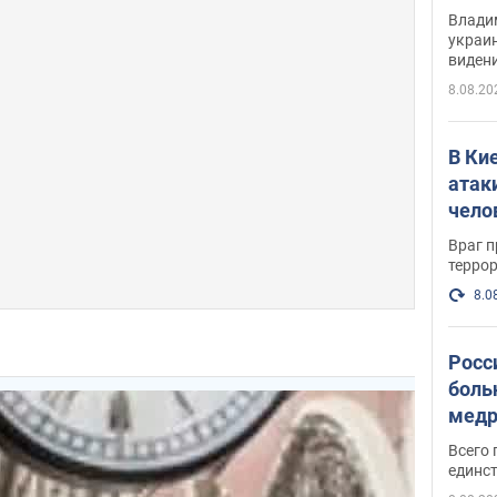
Инте
Владим
украи
виден
партне
8.08.20
В Ки
атак
чело
Враг 
терро
8.0
Росс
боль
медр
Всего 
единст