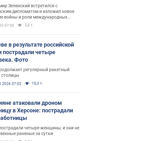
рвью с Безсмертным
ир Зеленский встретился с
нским дипломатом и изложил новое
ие войны и роли международных
ров в борьбе с Россией
3,4 т.
26 07:00
еве в результате российской
и пострадали четыре
века. Фото
продолжает регулярный ракетный
р столицы
10,3 т.
8.2026 07:02
ияне атаковали дроном
ницу в Херсоне: пострадали
аботницы
пострадали четыре женщины, и они не
венные раненые за сутки