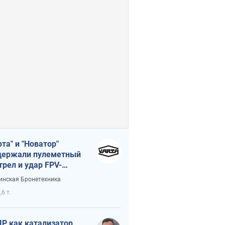
рта" и "Новатор"
ержали пулеметный
трел и удар FPV-
на, сохранив жизнь
инская Бронетехника
церу ВСУ
,6 т.
Р как катализатор