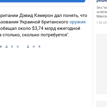
реше
росс
Это "
дрон
эстети
ритании Дэвид Кэмерон дал понять, что
Макса
льзования Украиной британского
оружия
7.08.20
пообещал около $3,74 млрд ежегодной
 столько, сколько потребуется".
идео дня