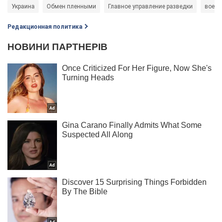
Украина
Обмен пленными
Главное управление разведки
военн
Редакционная политика