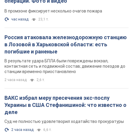
операции. Фото и видео
В промзоне фиксирует несколько очагов пожара
час назад
23,1 т.
Россия атаковала железнодорожную станцию
в Лозовой в Харьковской области: есть
погибшие и раненые
В результате удара БПЛА были повреждены вокзал,
контактная сеть и подвижной состав; движение поездов до
станции временно приостановлено
2 часа назад
2,6 т.
ВАКС избрал меру пресечения экс-послу
Украины в США Стефанишиной: что известно о
деле
Суд не полностью удовлетворил ходатайство прокуратуры
2 часа назад
6,6 т.