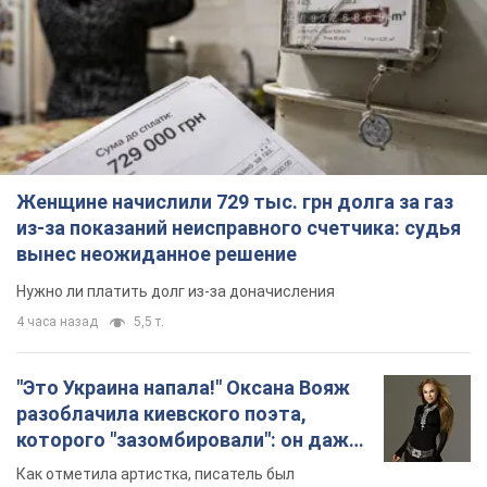
Женщине начислили 729 тыс. грн долга за газ
из-за показаний неисправного счетчика: судья
вынес неожиданное решение
Нужно ли платить долг из-за доначисления
4 часа назад
5,5 т.
"Это Украина напала!" Оксана Вояж
разоблачила киевского поэта,
которого "зазомбировали": он даже
русского не знал, а теперь хочет
Как отметила артистка, писатель был