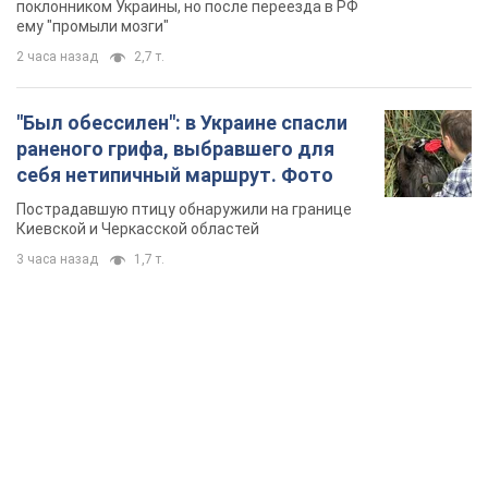
геноцида украинцев
поклонником Украины, но после переезда в РФ
ему "промыли мозги"
2 часа назад
2,7 т.
"Был обессилен": в Украине спасли
раненого грифа, выбравшего для
себя нетипичный маршрут. Фото
Пострадавшую птицу обнаружили на границе
Киевской и Черкасской областей
3 часа назад
1,7 т.