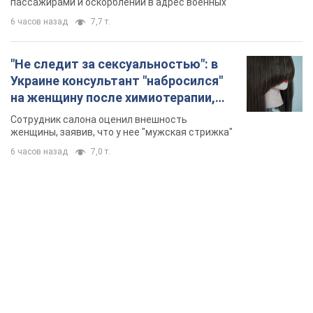
Видео
пассажирами и оскорблений в адрес военных
6 часов назад
7,7 т.
"Не следит за сексуальностью": в
Украине консультант "набросился"
на женщину после химиотерапии,
разгорелся скандал. Фото
Сотрудник салона оценил внешность
женщины, заявив, что у нее "мужская стрижка"
6 часов назад
7,0 т.