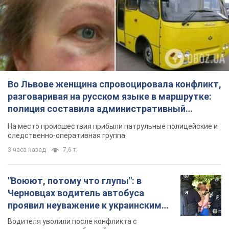
Во Львове женщина спровоцировала конфликт,
разговаривая на русском языке в маршрутке:
полиция составила административный
протокол. Видео
На место происшествия прибыли патрульные полицейские и
следственно-оперативная группа
3 часа назад
7,6 т.
"Воюют, потому что глупы": в
Черновцах водитель автобуса
проявил неуважение к украинским
военным и поплатился за это.
Водителя уволили после конфликта с