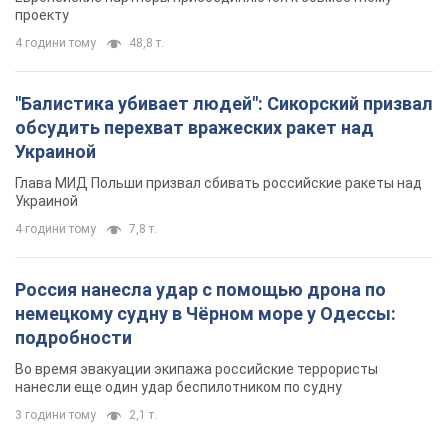
проекту
4 години тому
48,8 т.
"Балистика убивает людей": Сикорский призвал
обсудить перехват вражеских ракет над
Украиной
Глава МИД Польши призвал сбивать российские ракеты над
Украиной
4 години тому
7,8 т.
Россия нанесла удар с помощью дрона по
немецкому судну в Чёрном море у Одессы:
подробности
Во время эвакуации экипажа российские террористы
нанесли еще один удар беспилотником по судну
3 години тому
2,1 т.