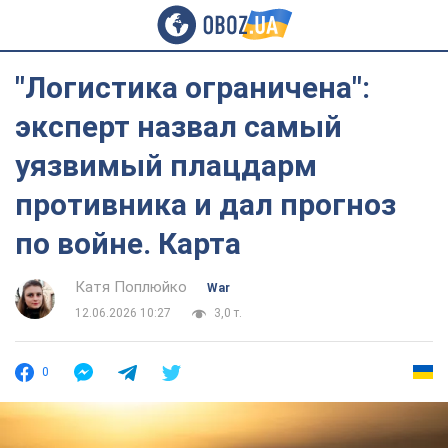
"Логистика ограничена":
эксперт назвал самый
уязвимый плацдарм
противника и дал прогноз
по войне. Карта
Катя Поплюйко
War
12.06.2026 10:27
3,0 т.
0