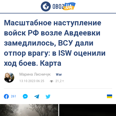
Масштабное наступление
войск РФ возле Авдеевки
замедлилось, ВСУ дали
отпор врагу: в ISW оценили
ход боев. Карта
Марина Лисничук
War
13.10.2023 06:25
21,2 т.
261