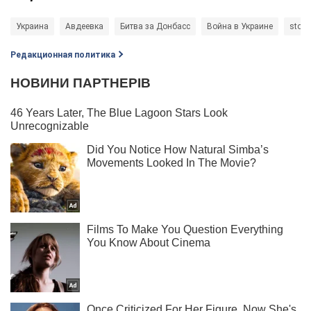
Украина
Авдеевка
Битва за Донбасс
Война в Украине
stop
Редакционная политика