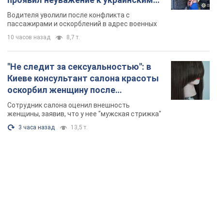
военным и поплатился за это.
Водителя уволили после конфликта с
Видео
пассажирами и оскорблений в адрес военных
10 часов назад
8,7 т.
"Не следит за сексуальностью": в
Киеве консультант салона красоты
оскорбил женщину после
химиотерапии, разгорелся скандал.
Сотрудник салона оценил внешность
Фото
женщины, заявив, что у нее "мужская стрижка"
3 часа назад
13,5 т.