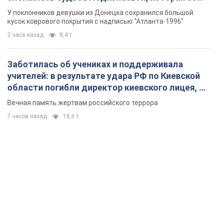
лет назад завоевала "золото" Олимпиады
У поклонников девушки из Донецка сохранился большой
кусок коврового покрытия с надписью "Атланта-1996"
2 часа назад
8,4 т.
Заботилась об учениках и поддерживала
учителей: в результате удара РФ по Киевской
области погибли директор киевского лицея, её
муж и внук
Вечная память жертвам российского террора
7 часов назад
18,6 т.