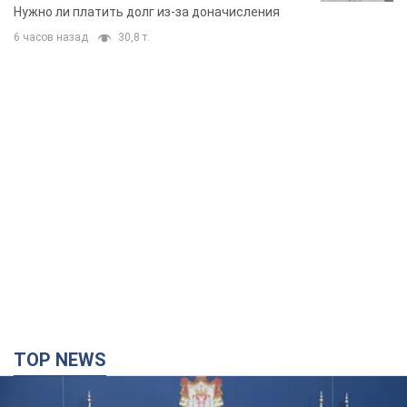
вынес неожиданное решение
Нужно ли платить долг из-за доначисления
6 часов назад
30,8 т.
TOP NEWS