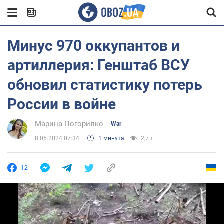
Минус 970 оккупантов и
артиллерия: Генштаб ВСУ
обновил статистику потерь
России в войне
Марина Погорилко
War
8.05.2024 07:34
1 минута
2,7 т.
12