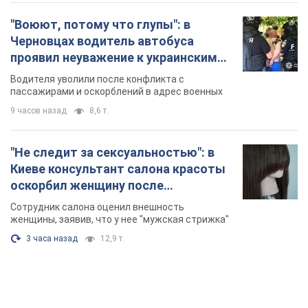
"Воюют, потому что глупы": в
Черновцах водитель автобуса
проявил неуважение к украинским
военным и поплатился за это.
Водителя уволили после конфликта с
Видео
пассажирами и оскорблений в адрес военных
9 часов назад
8,6 т.
"Не следит за сексуальностью": в
Киеве консультант салона красоты
оскорбил женщину после
химиотерапии, разгорелся скандал.
Сотрудник салона оценил внешность
Фото
женщины, заявив, что у нее "мужская стрижка"
3 часа назад
12,9 т.