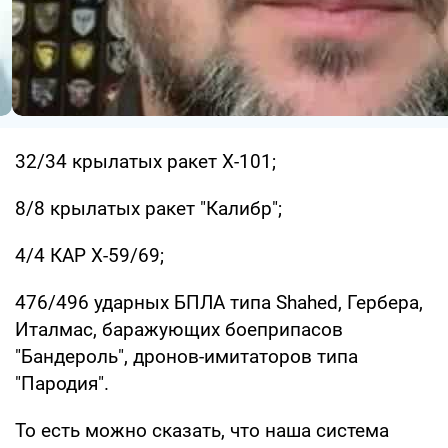
32/34 крылатых ракет Х-101;
8/8 крылатых ракет "Калибр";
4/4 КАР Х-59/69;
476/496 ударных БПЛА типа Shahed, Гербера,
Италмас, баражующих боеприпасов
"Бандероль", дронов-имитаторов типа
"Пародия".
То есть можно сказать, что наша система