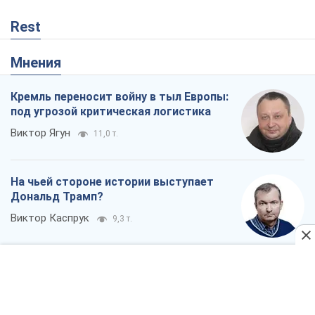
Rest
Мнения
Кремль переносит войну в тыл Европы:
под угрозой критическая логистика
Виктор Ягун
11,0 т.
На чьей стороне истории выступает
Дональд Трамп?
Виктор Каспрук
9,3 т.
О запланированной вырубке более 600
деревьев и теплотрассе: что
происходит на Теремках в Киеве