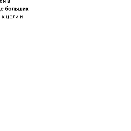
ся в
ще больших
к цели и