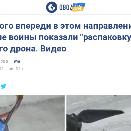
го впереди в этом направлени
е воины показали "распаковку
го дрона. Видео
кова
War
04
5,1 т.