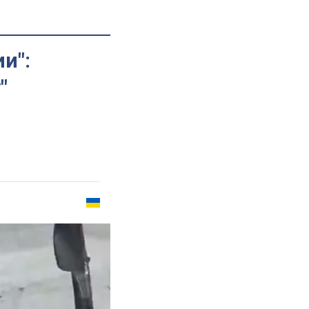
и":
"