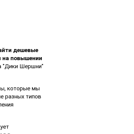
найти дешевые
я на повышении
а "Дики Шершни"
мы, которые мы
ие разных типов
ления
дует