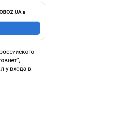
 OBOZ.UA в
 российского
овнет",
л у входа в