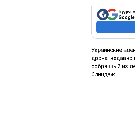
Будьте
Google
Украинские вое
дрона, недавно 
собранный из де
блиндаж.