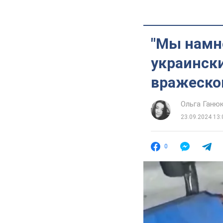
"Мы намно
украински
вражеско
Ольга Ганю
23.09.2024 13:
0