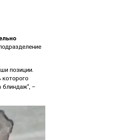
тельно
подразделение
аши позиции.
ь которого
в блиндаж", –