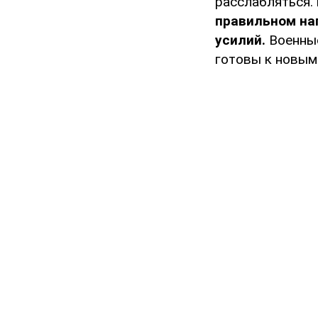
расслабляться.
правильном на
усилий.
Военные
готовы к новым