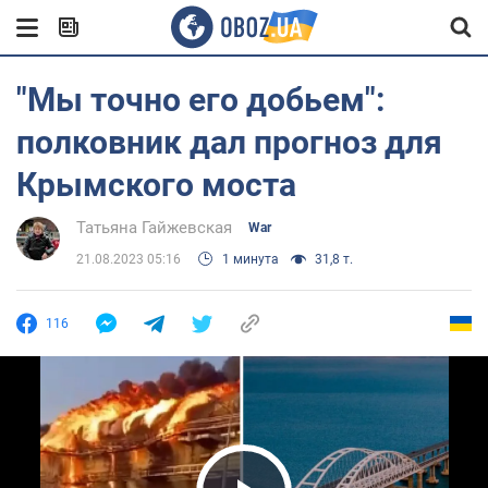
"Мы точно его добьем":
полковник дал прогноз для
Крымского моста
Татьяна Гайжевская
War
21.08.2023 05:16
1 минута
31,8 т.
116