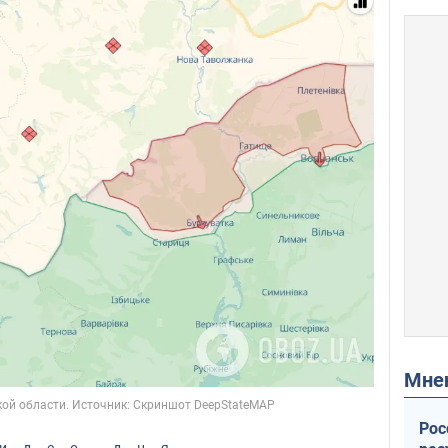
Мн
Рос
идео дня