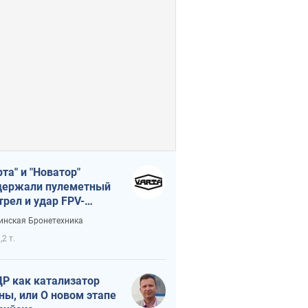
рта" и "Новатор"
ержали пулеметный
трел и удар FPV-
на, сохранив жизнь
инская Бронетехника
церу ВСУ
,2 т.
Р как катализатор
ны, или О новом этапе