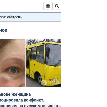
ские обстрелы
ное
ьвове женщина
воцировала конфликт,
оваривая на русском языке в