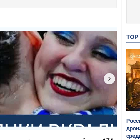
TO
Росс
дрон
сред