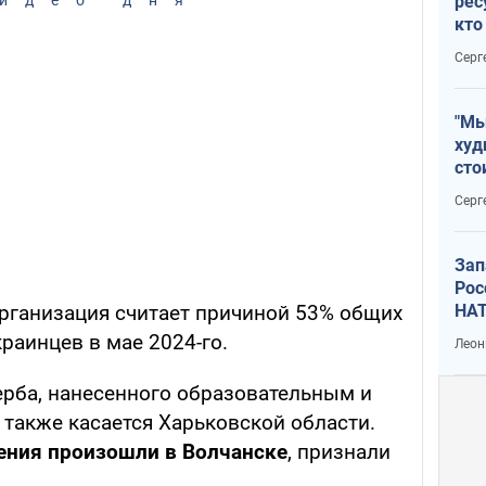
рес
кто
дик
Серг
"Мы
худ
сто
отч
Серг
рак
Зап
Рос
рганизация считает причиной 53% общих
НАТ
раинцев в мае 2024-го.
Леон
ерба, нанесенного образовательным и
также касается Харьковской области.
ния произошли в Волчанске
, признали