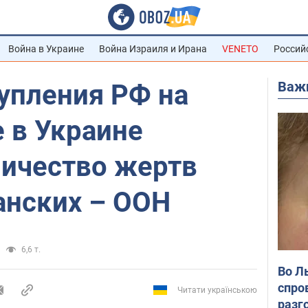
Война в Украине
Война Израиля и Ирана
VENETO
Россий
Важ
упления РФ на
 в Украине
личество жертв
анских – ООН
6,6 т.
Во Л
спро
Читати українською
разг