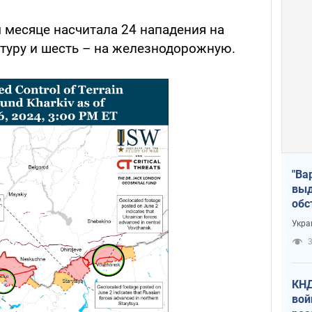
месяце насчитала 24 нападения на
туру и шесть – на железнодорожную.
"Ва
выд
обс
дро
Укра
офи
3
КНД
вой