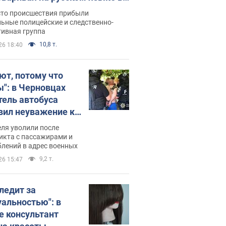
рутке: полиция составила
сто происшествия прибыли
нистративный протокол.
ьные полицейские и следственно-
тивная группа
о
10,8 т.
26 18:40
ют, потому что
ы": в Черновцах
тель автобуса
вил неуважение к
инским военным и
ля уволили после
тился за это.
икта с пассажирами и
лений в адрес военных
о
9,2 т.
26 15:47
следит за
уальностью": в
е консультант