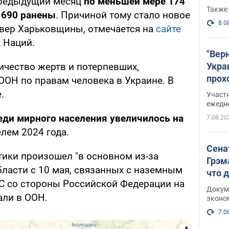
 предыдущий месяц
по меньшей мере 174
Также 
 690 ранены
. Причиной тому стало новое
8.0
евер Харьковщины, отмечается на
сайте
 Наций.
"Вер
Укра
ичество жертв и потерпевших,
прох
ОН по правам человека в Украине. В
плак
.
Участ
ежедн
еди мирного населения увеличилось на
7.08.20
елем 2024 года.
Сена
тики произошел "в основном из-за
Грэм
бласти с 10 мая, связанных с наземным
что 
С со стороны Российской Федерации на
Докум
али в ООН.
эконо
7.0