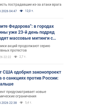
есть пострадавшие из-за атаки врага
12,0 т.
8.2026 04:47
ните Федорова": в городах
ины уже 23-й день подряд
одят массовые митинги с
атами. Фото и видео
ники акций продолжают серию
евных протестов
2,7 т.
26 22:22
т США одобрил законопроект
а о санкциях против России:
дальше
ент предусматривает новые
мические ограничения
5,4 т.
8.2026 22:38