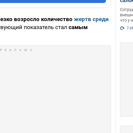
сало
оско
Сотру
посл
внешн
 резко возросло количество
жертв среди
что у 
разг
ствующий показатель стал
самым
Фото
7.0