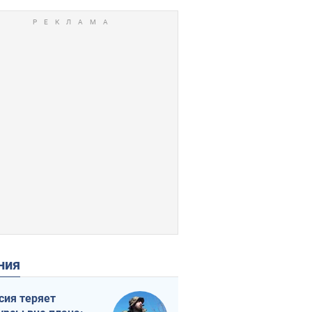
ения
сия теряет