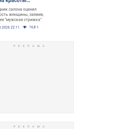
на красоты
рбил женщину
дник салона оценил
е химиотерапии,
ость женщины, заявив,
нее "мужская стрижка"
орелся скандал.
16,8 т.
8.2026 22:11