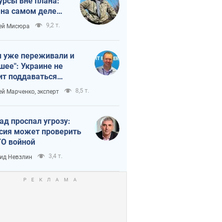
урсы вне плана:
 на самом деле
тует темп войны
9,2 т.
ей Мисюра
 уже переживали и
шее": Украине не
ит поддаваться
аянию из-за
8,5 т.
ей Марченко, эксперт
етного террора
ад проспал угрозу:
сия может проверить
О войной
3,4 т.
ид Невзлин