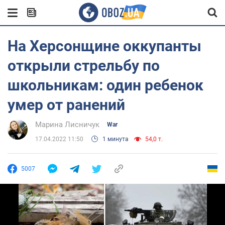
На Херсонщине оккупанты
открыли стрельбу по
школьникам: один ребенок
умер от ранений
Марина Лисничук
War
17.04.2022 11:50
1 минута
54,0 т.
5007