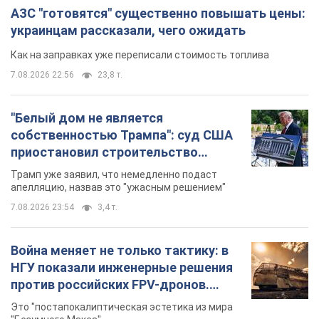
АЗС "готовятся" существенно повышать цены:
украинцам рассказали, чего ожидать
Как на заправках уже переписали стоимость топлива
7.08.2026 22:56
23,8 т.
"Белый дом не является
собственностью Трампа": суд США
приостановил строительство
бального зала стоимостью 400 млн
Трамп уже заявил, что немедленно подаст
долларов
апелляцию, назвав это "ужасным решением"
7.08.2026 23:54
3,4 т.
Война меняет не только тактику: в
НГУ показали инженерные решения
против российских FPV-дронов.
Фото
Это "постапокалиптическая эстетика из мира