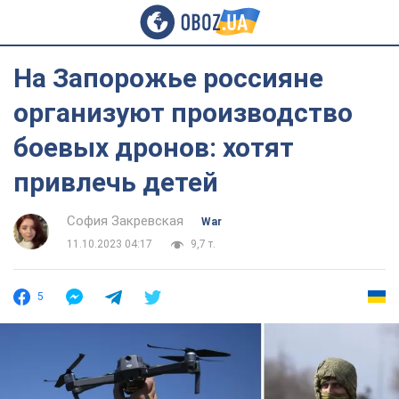
На Запорожье россияне
организуют производство
боевых дронов: хотят
привлечь детей
София Закревская
War
11.10.2023 04:17
9,7 т.
5