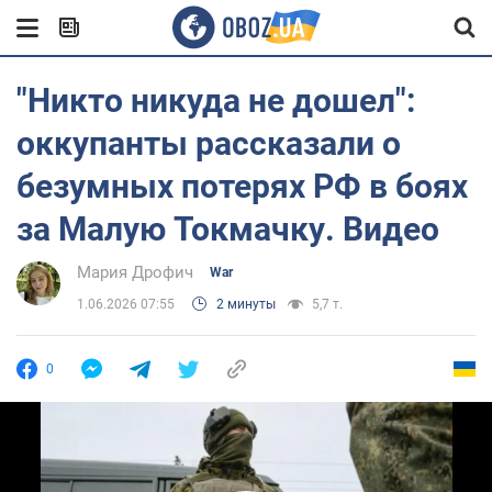
"Никто никуда не дошел":
оккупанты рассказали о
безумных потерях РФ в боях
за Малую Токмачку. Видео
Мария Дрофич
War
1.06.2026 07:55
2 минуты
5,7 т.
0