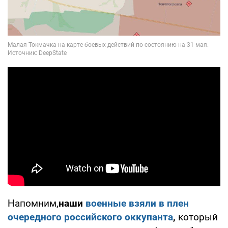
Напомним,
наши
военные взяли в плен
очередного российского оккупанта
,
который