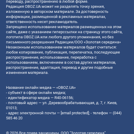
переводу, распространению в любой форме.
Редакция OBOZ.UA может не разделять точку зрения,
изложенную в авторском материале. За достоверность
информации, размещенной в рекламных материалах,
ответственность несет рекламодатель.
Запрещено использование материалов размещенных на этом
сайте, даже с указанием гиперссылки на страницу этого сайта,
логотипа OBOZ.UA или любого другого упоминания, но без
письменного разрешения Редакции/ООО «Золотая середина»
Незаконным использованием материалов будет считаться:
любое копирование, публикация, перепечатка, последующее
распространение, использование, переработка с
использованием, включением в состав других материалов,
распространение, адаптация, перевод и другие подобные
изменения материала.
Название онлайн медиа — «OBOZ.UA»
- субъект в сфере онлайн медиа;
- идентификатор медиа — R40-06156;
- почтовый адрес — ул. Деревообрабатывающая, д. 7, г. Киев,
01013;
- адрес электронной почты —
[email protected]
; - телефон — (044)
585 46 20
© 2026 Все права защищены, ООО "Золотая середина".