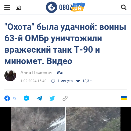
"Охота" была удачной: воины
63-й ОМБр уничтожили
вражеский танк Т-90 и
миномет. Видео
Анна Паскевич
War
1.02.2024 15:40
1 минута
13,3 т.
72