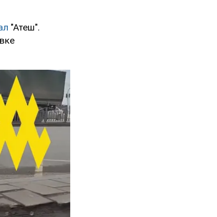
ал
"Атеш".
овке