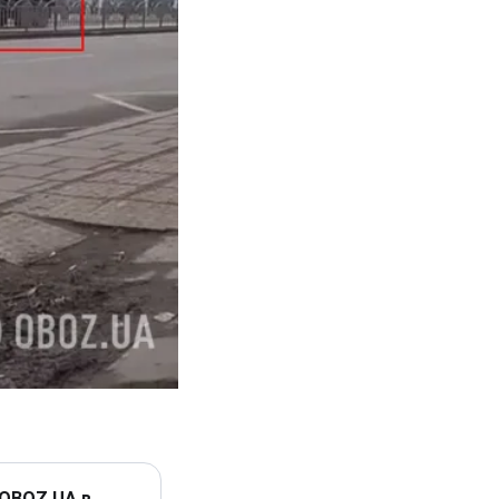
 OBOZ.UA в