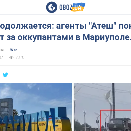
родолжается: агенты "Атеш" по
т за оккупантами в Мариуполе
ва
War
27
7,1 т.