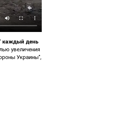
"
каждый день
лью увеличения
ороны Украины",