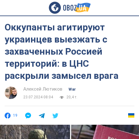
Оккупанты агитируют
украинцев выезжать с
захваченных Россией
территорий: в ЦНС
раскрыли замысел врага
Алексей Лютиков
War
23.07.2024 08:04
20,4 т.
19