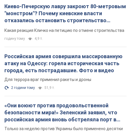
Киево-Печерскую лавру закроют 80-метровым
"монстром"? Почему киевские власти
отказались остановить строительство
небоскреба "московского верующего"
Какая реакция Кличко на петицию по отмене строительства
годину тому
4,9 т.
Российская армия совершила массированную
атаку на Одессу: горела историческая часть
города, есть пострадавшие. Фото и видео
Для террора враг применил ракеты и дроны
2 години тому
51,9 т.
«Они воюют против продовольственной
безопасности мира!» Зеленский заявил, что
российская армия вновь обстреляла порт в
Одессе
Только за неделю против Украины было применено десятки