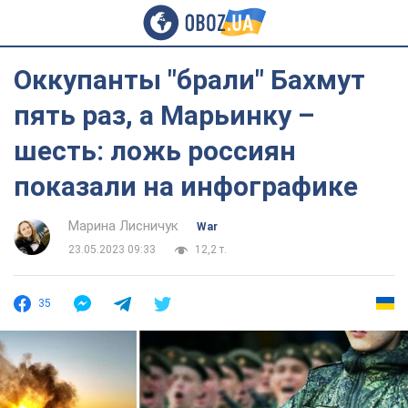
Оккупанты "брали" Бахмут
пять раз, а Марьинку –
шесть: ложь россиян
показали на инфографике
Марина Лисничук
War
23.05.2023 09:33
12,2 т.
35