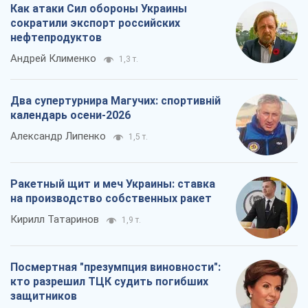
Как атаки Сил обороны Украины
сократили экспорт российских
нефтепродуктов
Андрей Клименко
1,3 т.
Два супертурнира Магучих: спортивній
календарь осени-2026
Александр Липенко
1,5 т.
Ракетный щит и меч Украины: ставка
на производство собственных ракет
Кирилл Татаринов
1,9 т.
Посмертная "презумпция виновности":
кто разрешил ТЦК судить погибших
защитников