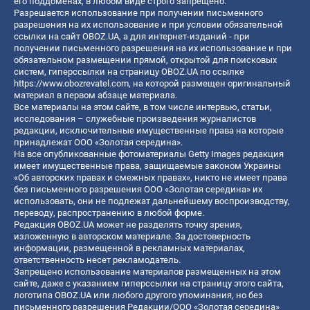
его поддоменах, в любом виде строго запрещено.
Разрешается использование при получении письменного
разрешения на их использование и при условии обязательной
ссылки на сайт OBOZ.UA, а для интернет-изданий - при
получении письменного разрешения на их использование и при
обязательном размещении прямой, открытой для поисковых
систем, гиперссылки на страницу OBOZ.UA по ссылке
https://www.obozrevatel.com
, на которой размещен оригинальный
материал в первом абзаце материала.
Все материалы на этом сайте, в том числе интервью, статьи,
исследования – служебные произведения журналистов
редакции, исключительные имущественные права на которые
принадлежат ООО «Золотая середина».
На все опубликованные фотоматериалы Getty Images редакция
имеет имущественные права, защищаемые законом Украины
«Об авторских правах и смежных правах», никто не имеет права
без письменного разрешения ООО «Золотая середина» их
использовать, они не подлежат дальнейшему воспроизводству,
переводу, распространению в любой форме.
Редакция OBOZ.UA может не разделять точку зрения,
изложенную в авторском материале. За достоверность
информации, размещенной в рекламных материалах,
ответственность несет рекламодатель.
Запрещено использование материалов размещенных на этом
сайте, даже с указанием гиперссылки на страницу этого сайта,
логотипа OBOZ.UA или любого другого упоминания, но без
письменного разрешения Редакции/ООО «Золотая середина»