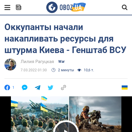
Оккупанты начали
накапливать ресурсы для
штурма Киева - Генштаб ВСУ
Лилия Рагуцкая
War
7.03.2022 01:30
2 минуты
10,6 т.
1