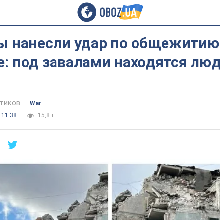
ы нанесли удар по общежитию
: под завалами находятся люд
тиков
War
 11:38
15,8 т.