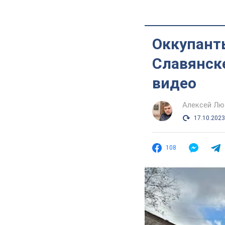
Оккупант
Славянске
видео
Алексей Лю
17.10.2023
108