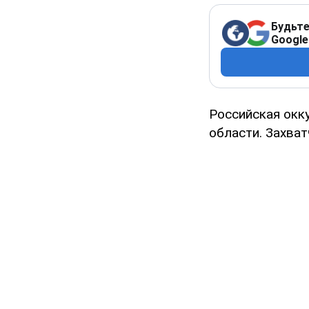
Будьте
Google
Российская окк
области. Захва