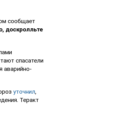
том сообщает
о, доскролльте
лами
отают спасатели
я аварийно-
Мороз
уточнил
,
дения. Теракт