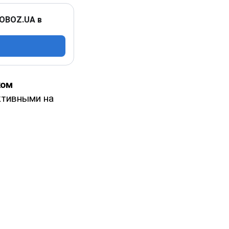
 OBOZ.UA в
ком
активными на