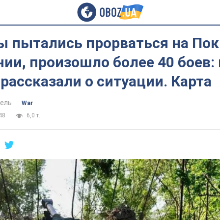
ы пытались прорваться на По
ии, произошло более 40 боев: 
рассказали о ситуации. Карта
ель
War
48
6,0 т.