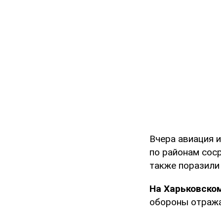
Вчера авиация 
по районам соср
также поразили 
На Харьковско
обороны отража