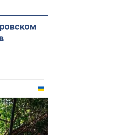
кровском
в