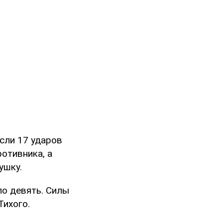
сли 17 ударов
отивника, а
ушку.
ло девять. Силы
Тихого.