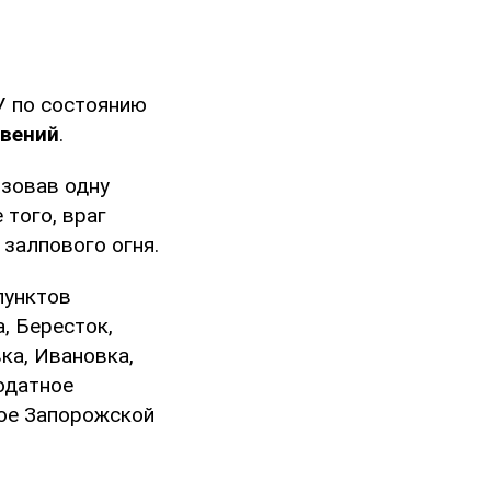
У по состоянию
овений
.
ьзовав одну
 того, враг
 залпового огня.
пунктов
, Бересток,
ка, Ивановка,
одатное
вое Запорожской