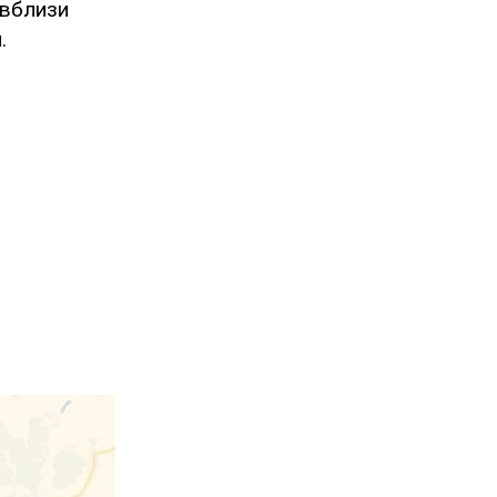
 вблизи
.