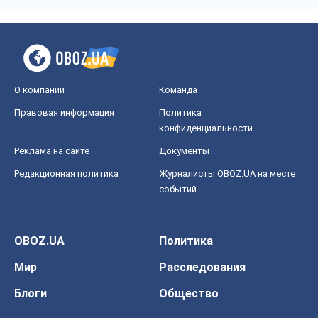
Черкассы
Спорт
Футбол
Баскетбол
Хоккей
Бокс
Формула-1
Моя школа
ГДЗ
Учебники
Онлайн уроки
ДПА
ЗНО
НМТ
СНГ решебники
Авто