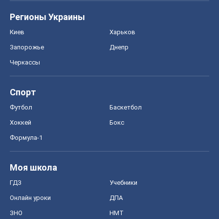
Тест Драйв
Электромобили
Акции
Сервис
Food Oboz
Рецепты
Напитки
Диеты
Экономика
Рынки и компании
Mакроэкономика
MedOboz
Новости медицины
MAMACLUB
Шоу