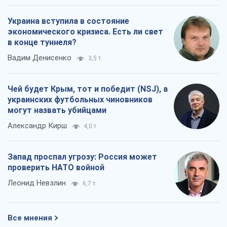
О компании
Команда
Правовая информация
Политика
конфиденциальности
Реклама на сайте
Документы
Редакционная политика
Журналисты OBOZ.UA на месте
событий
OBOZ.UA
Политика
Мир
Расследования
Блоги
Общество
Регионы Украины
Киев
Харьков
Запорожье
Днепр