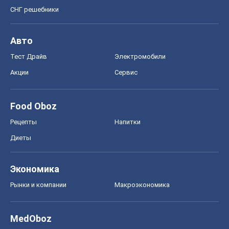
Афиша
Сплетни
Красота
Мода
Женский Журнал