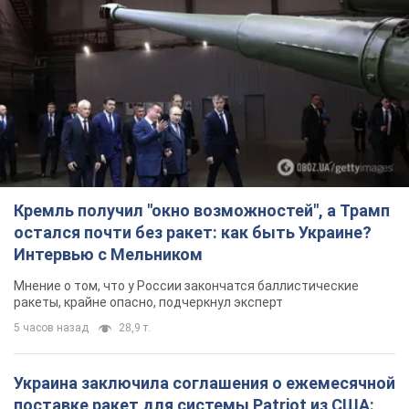
Заботилась об учениках и поддерживала
учителей: в результате удара РФ по Киевской
области погибли директор киевского лицея, её
муж и внук
Вечная память жертвам российского террора
3 часа назад
14,2 т.