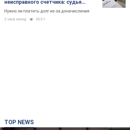
Кремль получил "окно возможностей", а Трамп
остался почти без ракет: как быть Украине?
Интервью с Мельником
Мнение о том, что у России закончатся баллистические
ракеты, крайне опасно, подчеркнул эксперт
5 часов назад
28,9 т.
Украина заключила соглашения о ежемесячной
поставке ракет для системы Patriot из США:
Зеленский раскрыл подробности
Киев также ведет активные переговоры с европейскими
партнерами
3 часа назад
2,4 т.