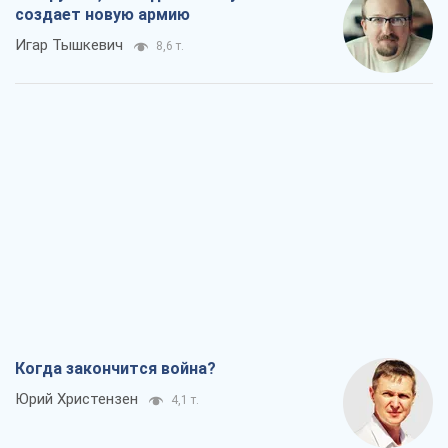
Вадим Денисенко
3,5 т.
Чей будет Крым, тот и победит (NSJ), а
украинских футбольных чиновников
могут назвать убийцами
Александр Кирш
4,0 т.
Запад проспал угрозу: Россия может
проверить НАТО войной
Леонид Невзлин
6,7 т.
Все мнения