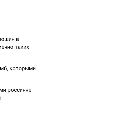
лошин в
менно таких
омб, которыми
ыми россияне
о