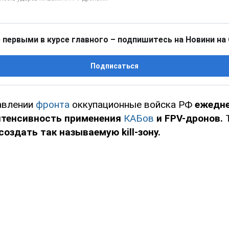
 первыми в курсе главного – подпишитесь на Новини на
Подписаться
авлении
фронта
оккупационные войска РФ
ежедн
тенсивность применения
КАБов
и FPV-дронов.
создать так называемую kill-зону.