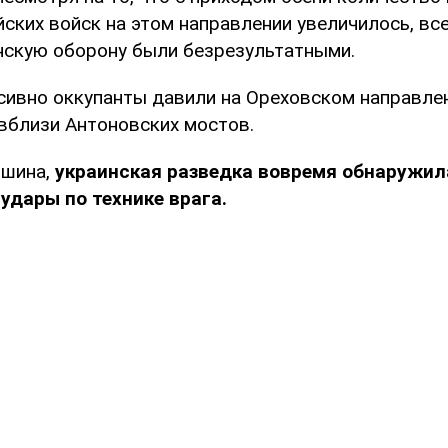
ских войск на этом направлении увеличилось, вс
нскую оборону были безрезультатными.
сивно оккупанты давили на Ореховском направлен
 вблизи Антоновских мостов.
ошина,
украинская разведка вовремя обнаружил
 удары по технике врага.