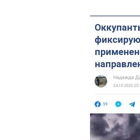
Оккупанты
фиксирую
применен
направле
Надежда Д
24.10.2025 23:
59