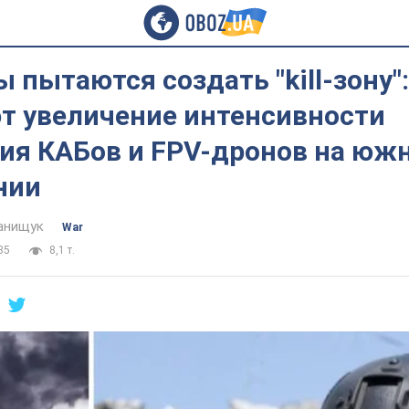
 пытаются создать "kill-зону":
т увеличение интенсивности
ия КАБов и FPV-дронов на юж
нии
анищук
War
35
8,1 т.