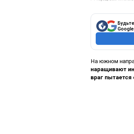
Будьте
Google
На южном напр
наращивают ин
враг пытается 