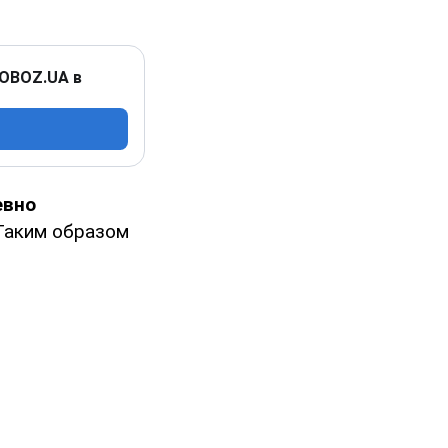
 OBOZ.UA в
евно
Таким образом