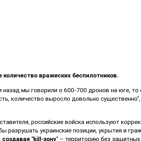
е количество вражеских беспилотников.
и назад мы говорили о 600-700 дронов на юге, то
есть, количество выросло довольно существенно",
ставителя, российские войска используют корре
бы разрушать украинские позиции, укрытия и гра
,
создавая "kill-зону
" – территорию без защитных