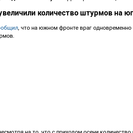
увеличили количество штурмов на ю
ообщил
, что на южном фронте враг одновременно
рмов.
несмотря на то, что с приходом осени количеств