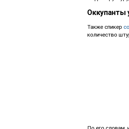
Оккупанты 
Также спикер
с
количество шту
По его словам, 