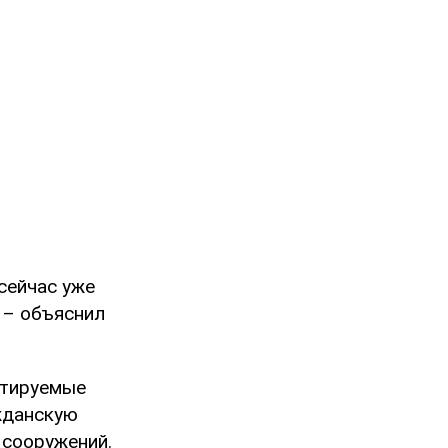
 сейчас уже
 – объяснил
ктируемые
жданскую
 сооружений.