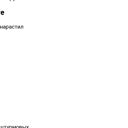
ге
 нарастил
о штурмовых