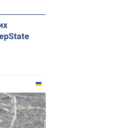
их
epState