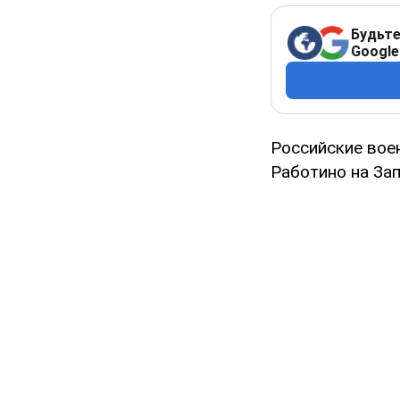
Будьте
Google
Российские вое
Работино на За