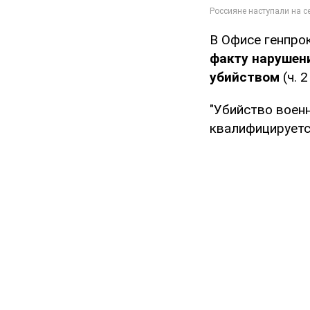
В Офисе генпро
факту нарушен
убийством
(ч. 
"Убийство воен
квалифицируетс