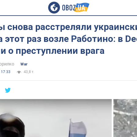
ы снова расстреляли украинск
а этот раз возле Работино: в De
и о преступлении врага
орилко
War
 17:33
43,8 т.