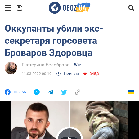
Оккупанты убили экс-
секретаря горсовета
Броваров Здоровца
Екатерина Белоброва
War
11.03.2022 00:19
1 минута
345,3 т.
105355