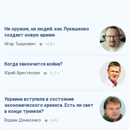
Украина вступила в состояние
экономического кризиса. Есть ли свет
в конце туннеля?
Вадим Денисенко
9,4 т.
Чей будет Крым, тот и победит (NSJ), а
украинских футбольных чиновников
могут назвать убийцами
Александр Кирш
8,9 т.
Все мнения