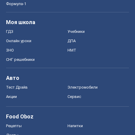
Тест Драйв
Электромобили
Акции
Сервис
Food Oboz
Рецепты
Напитки
Диеты
Экономика
Рынки и компании
Mакроэкономика
MedOboz
Новости медицины
MAMACLUB
Шоу