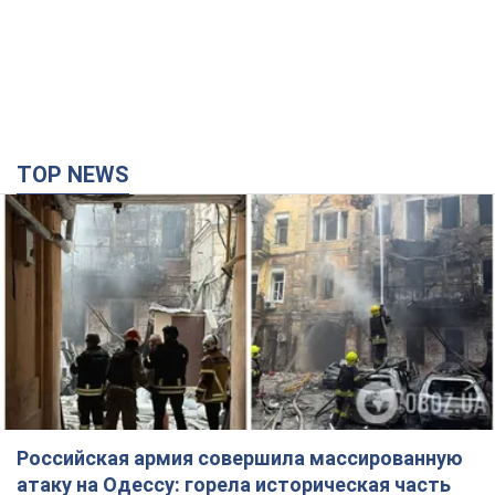
Российская армия совершила массированную
атаку на Одессу: горела историческая часть
города, есть пострадавшие. Фото и видео
Для террора враг применил ракеты и дроны
час назад
40,3 т.
Депутаты взяли деньги из бюджета на аренду
элитных квартир в Киеве: кто из
парламентариев просил средства и где
поселился
Как работает особая социальная гарантия и кто ею
пользуется