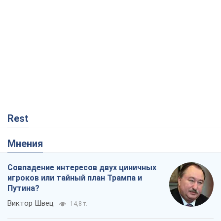
Мнения
Совпадение интересов двух циничных
игроков или тайный план Трампа и
Путина?
Виктор Швец
14,8 т.
Минск готовится к функционированию
в условиях масштабного военного
кризиса
Александр Левченко
18,9 т.
Рекрутинг: обновленный и, похоже,
полезный вражеский опыт, или
Диалектика требовательной трусости
Александр Кирш
228