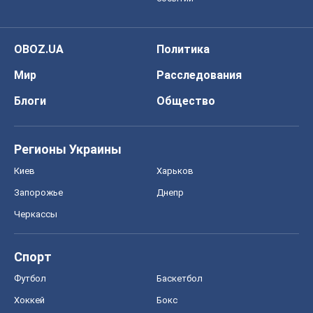
Запорожье
Днепр
Черкассы
Спорт
Футбол
Баскетбол
Хоккей
Бокс
Формула-1
Моя школа
ГДЗ
Учебники
Онлайн уроки
ДПА
ЗНО
НМТ
СНГ решебники
Авто