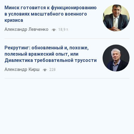
Ни оружия, ни людей: как Лукашенко
создает новую армию
Игар Тышкевич
16,0 т.
Когда закончится война?
Юрий Христензен
11,7 т.