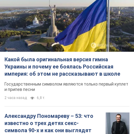
Государственным символом являются только первый куплет
и припев песни
2 часа назад
6,8 т.
Александру Пономареву – 53: что
известно о трех детях секс-
символа 90-х и как они выглядят
Несмотря на развитие карьеры, артист не
забывал о личном счастье
7 часов назад
7,5 т.
В ПриватБанке рассказали,
действительны ли доллары 1996
года: принимают ли обменники и
банки такие купюры
Что делать, если банки и обменники не
принимают старые доллары
9 часов назад
66,6 т.