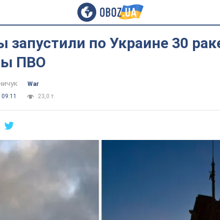
 запустили по Украине 30 раке
лы ПВО
ничук
War
 09:11
23,0 т.