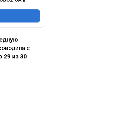
редную
роводила с
 29 из 30