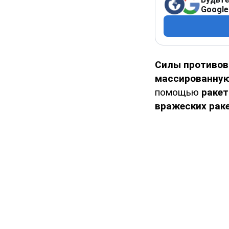
Google
Силы противов
массированную
помощью
ракет
вражеских рак