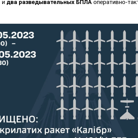
1
и
два разведывательных БПЛА
оперативно-так