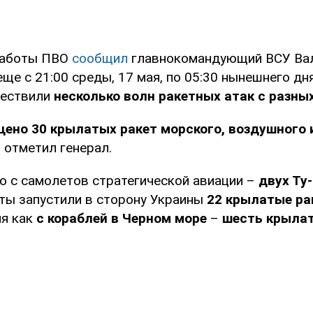
работы ПВО
сообщил
главнокомандующий ВСУ Вал
еще с 21:00 среды, 17 мая, по 05:30 нынешнего дн
ществили
несколько волн ракетных атак с разны
ено 30 крылатых ракет морского, воздушного 
 – отметил генерал.
то с самолетов стратегической авиации –
двух Ту
ты запустили в сторону Украины
22 крылатые ра
мя как
с кораблей в Черном море
–
шесть крылат