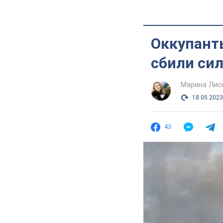
Оккупанты
сбили си
Марина Лис
18.05.2023
43