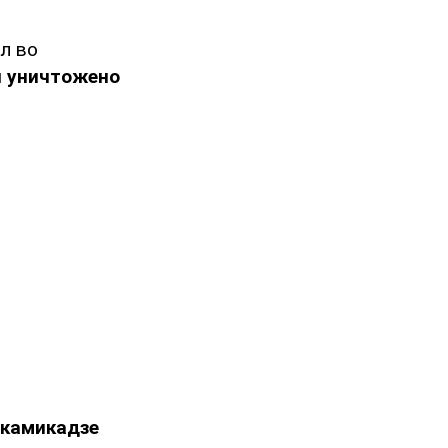
л во
ы
уничтожено
-камикадзе