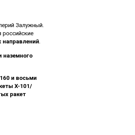
ерий Залужный.
я российские
х направлений
.
и наземного
-160 и восьми
кеты Х-101/
ых ракет