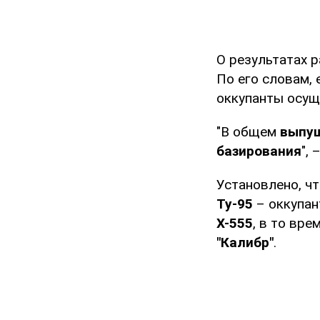
О результатах 
По его словам, 
оккупанты осу
"В общем
выпущ
базирования
",
Установлено, ч
Ту-95
– оккупан
Х-555
, в то вре
"Калибр"
.