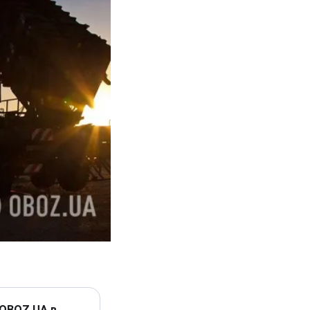
 OBOZ.UA в