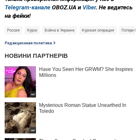
Telegram-канале
OBOZ.UA и
Viber
. Не ведитесь
на фейки!
Россия
Курск
Война в Украине
Курская операция
Потери Ро
Редакционная политика