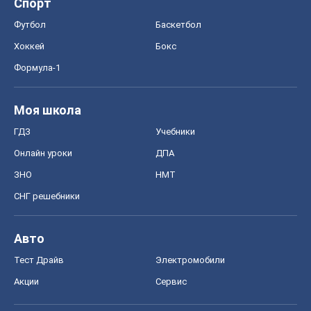
Спорт
Футбол
Баскетбол
Хоккей
Бокс
Формула-1
Моя школа
ГДЗ
Учебники
Онлайн уроки
ДПА
ЗНО
НМТ
СНГ решебники
Авто
Тест Драйв
Электромобили
Акции
Сервис