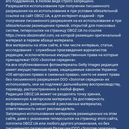
его поддоменах, в любом виде строго запрещено.
Разрешается использование при получении письменного
разрешения на их использование и при условии обязательной
ссылки на сайт OBOZ.UA, а для интернет-изданий - при
получении письменного разрешения на их использование и при
обязательном размещении прямой, открытой для поисковых
систем, гиперссылки на страницу OBOZ.UA по ссылке
https://www.obozrevatel.com
, на которой размещен оригинальный
материал в первом абзаце материала.
Все материалы на этом сайте, в том числе интервью, статьи,
исследования – служебные произведения журналистов
редакции, исключительные имущественные права на которые
принадлежат ООО «Золотая середина».
На все опубликованные фотоматериалы Getty Images редакция
имеет имущественные права, защищаемые законом Украины
«Об авторских правах и смежных правах», никто не имеет права
без письменного разрешения ООО «Золотая середина» их
использовать, они не подлежат дальнейшему воспроизводству,
переводу, распространению в любой форме.
Редакция OBOZ.UA может не разделять точку зрения,
изложенную в авторском материале. За достоверность
информации, размещенной в рекламных материалах,
ответственность несет рекламодатель.
Запрещено использование материалов размещенных на этом
сайте, даже с указанием гиперссылки на страницу этого сайта,
логотипа OBOZ.UA или любого другого упоминания, но без
письменного разрешения Редакции/ООО «Золотая середина»