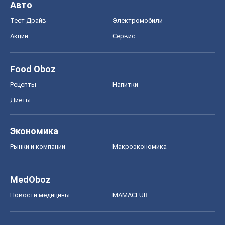
MedOboz
Новости медицины
MAMACLUB
Шоу
Афиша
Сплетни
Красота
Мода
Женский Журнал