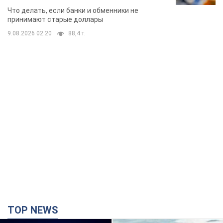
TOP NEWS
Киево-Печерскую лавру закроют 80-метровым
"монстром"? Почему киевские власти
отказались остановить строительство
небоскреба "московского верующего"
Какая реакция Кличко на петицию по отмене строительства