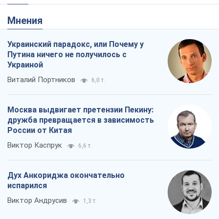
Дух Анкориджа окончательно
испарился
Виктор Андрусив
1,3 т.
Война и медиа: политика перешла в
соцсети, а СМИ играют по правилам