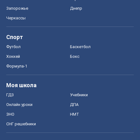
Онлайн уроки
ДПА
ЗНО
НМТ
СНГ решебники
Авто
Тест Драйв
Электромобили
Акции
Сервис
Food Oboz
Рецепты
Напитки
Диеты
Экономика
Рынки и компании
Mакроэкономика