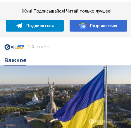
Какой была оригинальная версия гимна
Украины и почему ее боялась Российская
империя: об этом не рассказывают в школе
Государственным символом являются только первый куплет
и припев песни
7 годин тому
35,4 т.
Александру Пономареву – 53: что
известно о трех детях секс-
символа 90-х и как они выглядят
Несмотря на развитие карьеры, артист не
забывал о личном счастье