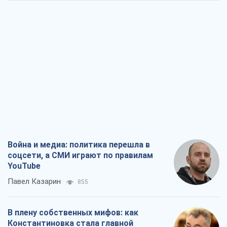
YouTube
Павел Казарин
855
В плену собственных мифов: как
Константиновка стала главной
идеологической ловушкой для
российских оккупантов
Дмитрий Снегирев
2,7 т.
Рекрутинг: обновленный и, похоже,
полезный вражеский опыт, или
Диалектика требовательной трусости
Александр Кирш
2,3 т.
Ни оружия, ни людей: как Лукашенко
создает новую армию
Игар Тышкевич
16,9 т.