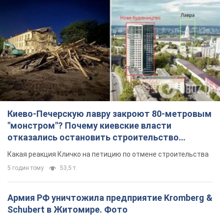
5 годин тому
53,5 т.
Армия РФ уничтожила предприятие Kromberg &
Schubert в Житомире. Фото
Когда предприятие возобновит работу, пока неизвестно
годину тому
7,6 т.
МИД Болгарии вызвал украинского посла из-за
инцидента с дроном: что произошло
Беседа состоится 10 августа
5 годин тому
7,4 т.