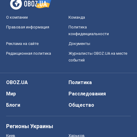
Блоги
Общество
Регионы Украины
Киев
Харьков
Запорожье
Днепр
Черкассы
Спорт
Футбол
Баскетбол
Хоккей
Бокс
Формула-1
Моя школа
ГДЗ
Учебники