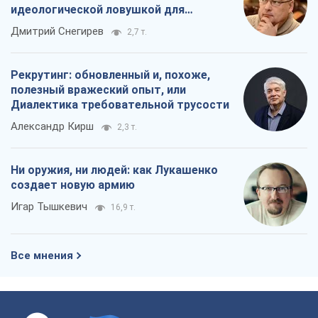
Все мнения
О компании
Команда
Правовая информация
Политика
конфиденциальности
Реклама на сайте
Документы
Редакционная политика
Журналисты OBOZ.UA на месте
событий
OBOZ.UA
Политика
Мир
Расследования