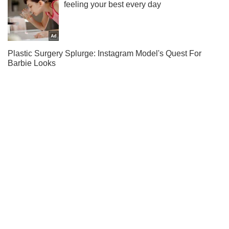
Жми! Подписывайся! Читай только лучшее!
Подписаться
Подписаться
"Отвага – в...
Важное