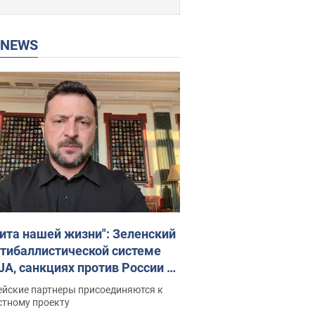
P NEWS
ита нашей жизни": Зеленский
нтибаллистической системе
JA, санкциях против России и
ержке аграриев. Видео
ейские партнеры присоединяются к
стному проекту