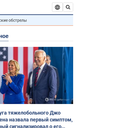
ские обстрелы
ное
уга тяжелобольного Джо
ена назвала первый симптом,
рый сигнализировал о его