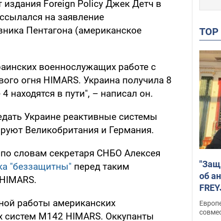
издания Foreign Policy Джек Детч в
 ссылался на заявление
вника Пентагона (американское
TO
раинских военнослужащих работе с
вого огня HIMARS. Украина получила 8
 находятся в пути", – написал он.
едать Украине реактивные системы
ируют Великобритания и Германия.
по словам секретаря СНБО Алексея
"Защ
ка "беззащитны"
перед таким
об а
HIMARS.
FREY
подд
ной работы американских
Европ
совме
 систем M142 HIMARS. Оккупанты