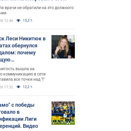
ессивном" раке
а врачи не обратили на это должного
ния
15,3 т.
26 12:46
ск Леси Никитюк в
атах обернулся
далом: почему
ущую
раведливо
нитость вышла на
йтили
ю коммуникацию в сети
тавила все точки над "i"
12,2 т.
26 17:32
амо" с победы
товало в
ификации Лиги
еренций. Видео