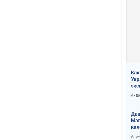
Как
Укр
экс
неф
Андр
Два
Маг
кал
Алек