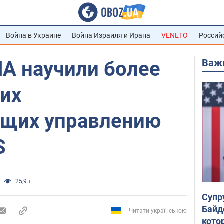
Война в Украине
Война Израиля и Ирана
VENETO
Россий
Важ
ША научили более
ких
щих управлению
S
25,9 т.
Супр
Байд
Читати українською
кото