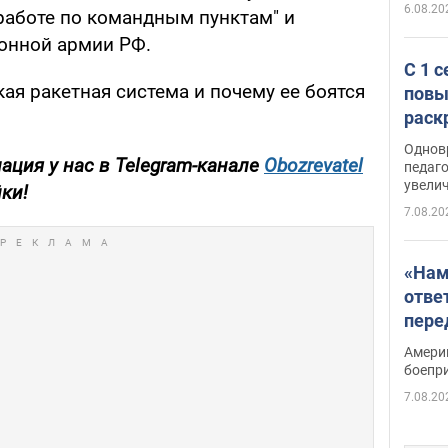
6.08.20
работе по командным пунктам" и
онной армии РФ.
С 1 
ая ракетная система и почему ее боятся
повы
раск
Однов
ция у нас в Telegram-канале
Obozrevatel
педаг
увелич
йки!
7.08.20
«Нам
отве
пере
Patri
Амери
боепр
7.08.20