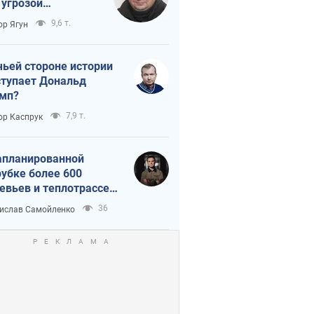
 угрозой
тическая
9,6 т.
ор Ягун
истика
чьей стороне истории
тупает Дональд
мп?
7,9 т.
ор Каспрук
апланированной
убке более 600
евьев и теплотрассе:
 происходит на
36
ислав Самойленко
емках в Киеве