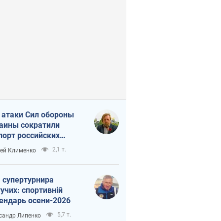
 атаки Сил обороны
аины сократили
порт российских
тепродуктов
2,1 т.
ей Клименко
 супертурнира
учих: спортивній
ендарь осени-2026
5,7 т.
сандр Липенко