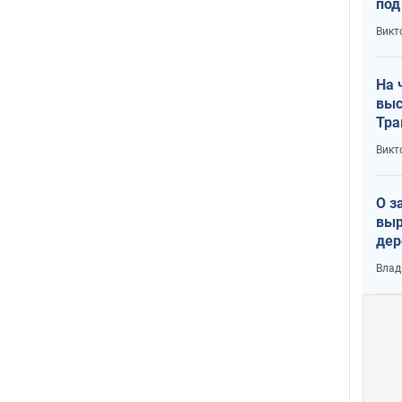
под
кри
Викт
лог
На 
выс
Тра
Викт
О з
выр
дер
что
Влад
Тер