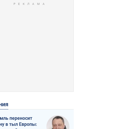
ения
мль переносит
ну в тыл Европы: