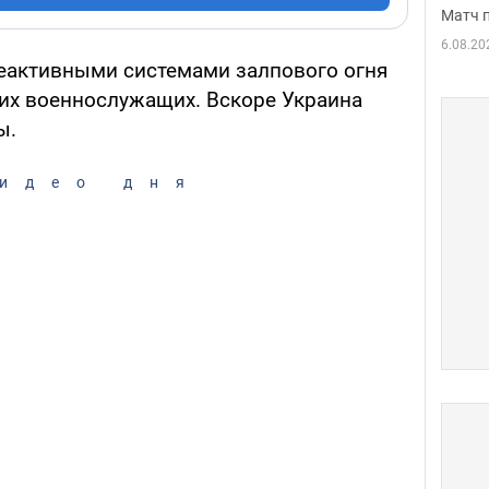
Матч 
6.08.20
еактивными системами залпового огня
их военнослужащих. Вскоре Украина
ы.
идео дня