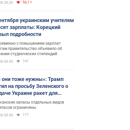
56,1 т.
26 20:20
сентября украинским учителям
сят зарплаты: Корецкий
рыл подробности
ременно с повышением зарплат
огам правительство объявило об
ении студенческих стипендий
747
26 00:29
 они тоже нужны»: Трамп
тил на просьбу Зеленского о
даче Украине ракет для
ot
канские запасы отдельных видов
ипасов ограничены
177
26 00:59