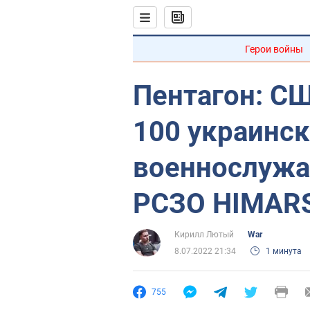
Герои войны
Пентагон: С
100 украинс
военнослужа
РСЗО HIMAR
Кирилл Лютый
War
8.07.2022 21:34
1 минута
755