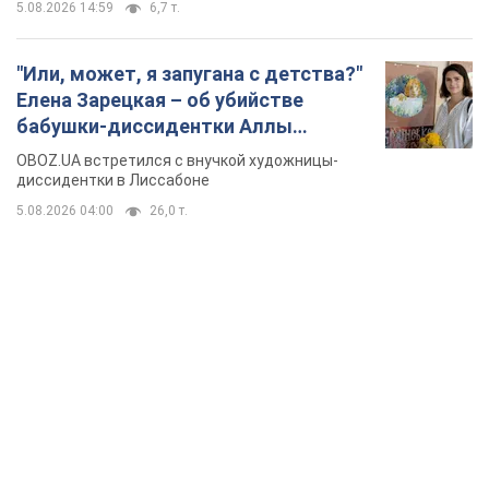
5.08.2026 14:59
6,7 т.
"Или, может, я запугана с детства?"
Елена Зарецкая – об убийстве
бабушки-диссидентки Аллы
Горской, критике сына Стуса и
OBOZ.UA встретился с внучкой художницы-
бегстве в Португалию с пятью
диссидентки в Лиссабоне
детьми
5.08.2026 04:00
26,0 т.