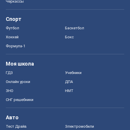
Моя школа
ГДЗ
Учебники
Онлайн уроки
ДПА
ЗНО
НМТ
СНГ решебники
Авто
Тест Драйв
Электромобили
Акции
Сервис
Food Oboz
Рецепты
Напитки
Диеты