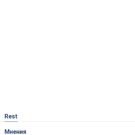
Rest
Мнения
Украинский парадокс, или Почему у
Путина ничего не получилось с
Украиной
Виталий Портников
10,0 т.
Москва выдвигает претензии Пекину:
дружба превращается в зависимость