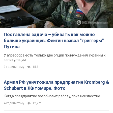
У агрессора есть только две опции принуждения Украины к
капитуляции
3 години тому
15,8 т.
Армия РФ уничтожила предприятие Kromberg &
Schubert в Житомире. Фото
Когда предприятие возобновит работу, пока неизвестно
4 години тому
12,2 т.
Киево-Печерскую лавру закроют 80-метровым
"монстром"? Почему киевские власти
отказались остановить строительство
небоскреба "московского верующего"
Какая реакция Кличко на петицию по отмене строительства
7 годин тому
71,2 т.