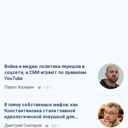
Война и медиа: политика перешла в
соцсети, а СМИ играют по правилам
YouTube
Павел Казарин
1,5 т.
В плену собственных мифов: как
Константиновка стала главной
идеологической ловушкой для
российских оккупантов
Дмитрий Снегирев
4,0 т.
Рекрутинг: обновленный и, похоже,
полезный вражеский опыт, или
Диалектика требовательной трусости
Александр Кирш
3,2 т.
Ни оружия, ни людей: как Лукашенко