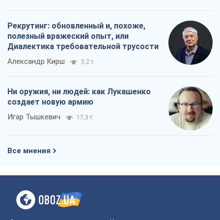
создает новую армию
Игар Тышкевич
17,3 т.
Все мнения
О компании
Команда
Правовая информация
Политика
конфиденциальности
Реклама на сайте
Документы
Редакционная политика
Журналисты OBOZ.UA на месте
событий