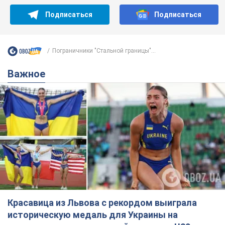
Красавица из Львова с рекордом выиграла
историческую медаль для Украины на
чемпионате мира по легкой атлетике U20.
Видео
Наша соотечественница блестяще выступила в Орегоне
10 годин тому
45,8 т.
Бритни Спирс призналась в уколах
красоты и показала последствия
неудачной косметологии: ходила