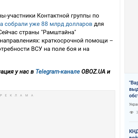
ны-участники Контактной группы по
да собрали уже 88 млрд долларов
для
Сейчас страны "Рамштайна"
 направлениях: краткосрочной помощи –
требности ВСУ на поле боя и на
ация у нас в
Telegram-канале
OBOZ.UA и
"Ва
выд
обс
дро
Укра
офи
3
КНД
вой