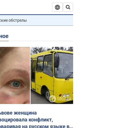
ские обстрелы
ное
ьвове женщина
воцировала конфликт,
оваривая на русском языке в