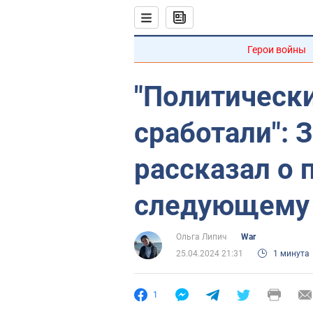
Герои войны
"Политическ
сработали": 
рассказал о 
следующему 
Ольга Липич
War
25.04.2024 21:31
1 минута
1