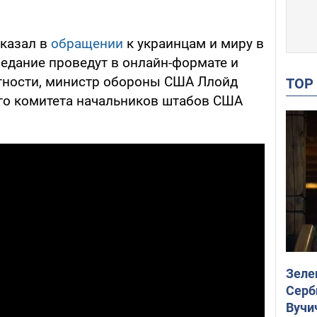
сказал в
обращении
к украинцам и миру в
седание проведут в онлайн-формате и
астности, министр обороны США Ллойд
TO
го комитета начальников штабов США
Зеле
Серб
Вучи