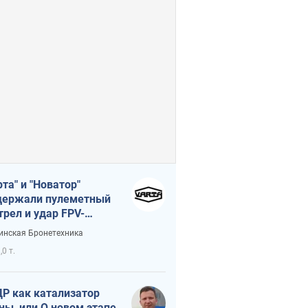
рта" и "Новатор"
ержали пулеметный
трел и удар FPV-
на, сохранив жизнь
инская Бронетехника
церу ВСУ
,0 т.
Р как катализатор
ны, или О новом этапе