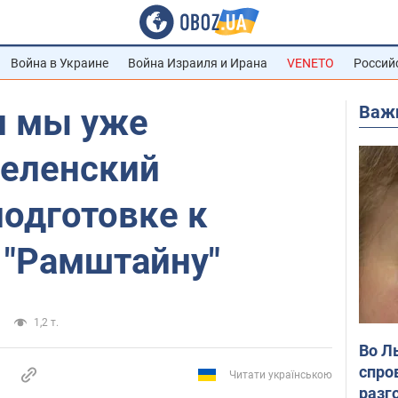
Война в Украине
Война Израиля и Ирана
VENETO
Россий
Важ
и мы уже
Зеленский
подготовке к
"Рамштайну"
1,2 т.
Во Л
спро
Читати українською
разг