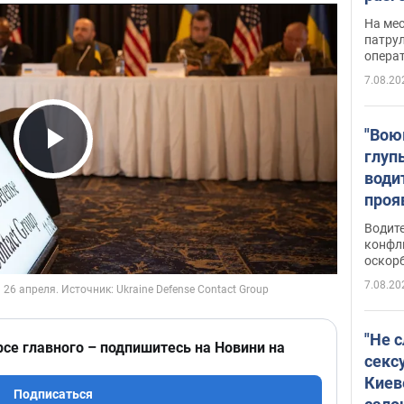
марш
На ме
адми
патрул
опера
Виде
7.08.20
"Вою
глуп
Play Video
води
проя
укра
Водите
попла
конфл
оскорб
Виде
7.08.20
"Не 
рсе главного – подпишитесь на Новини на
секс
Киев
Подписаться