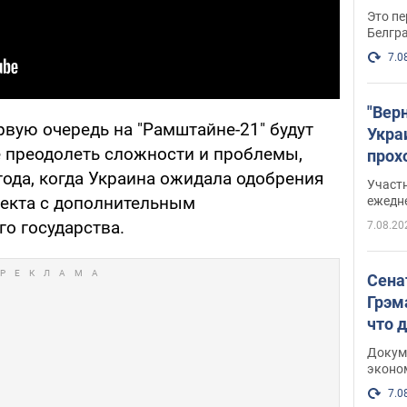
Это пе
Белгр
7.0
"Вер
рвую очередь на "Рамштайне-21" будут
Укра
е преодолеть сложности и проблемы,
прох
плак
года, когда Украина ожидала одобрения
Участ
екта с дополнительным
ежедн
о государства.
7.08.20
Сена
Грэм
что 
Докум
эконо
7.0