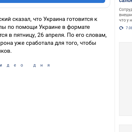
сало
оско
Сотру
посл
внешн
ий сказал, что Украина готовится к
что у 
разг
пы по помощи Украине в формате
Фото
7.0
тся в пятницу, 26 апреля. По его словам,
рона уже сработала для того, чтобы
ков.
идео дня