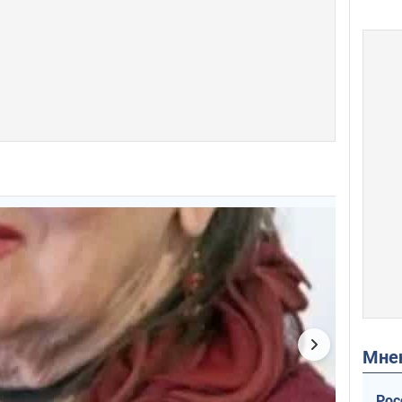
Мн
Рос