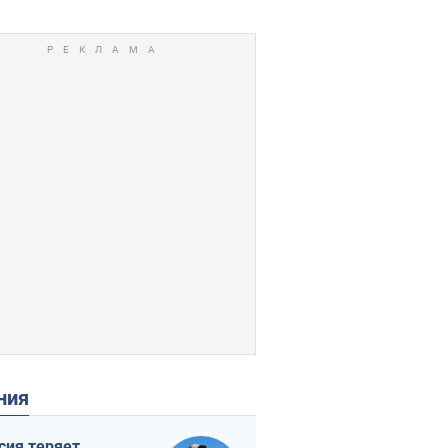
ения
сия теряет