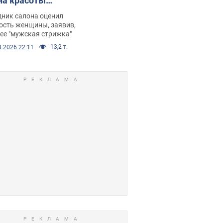
на красоты
рбил женщину
дник салона оценил
е химиотерапии,
ость женщины, заявив,
нее "мужская стрижка"
орелся скандал.
13,2 т.
8.2026 22:11