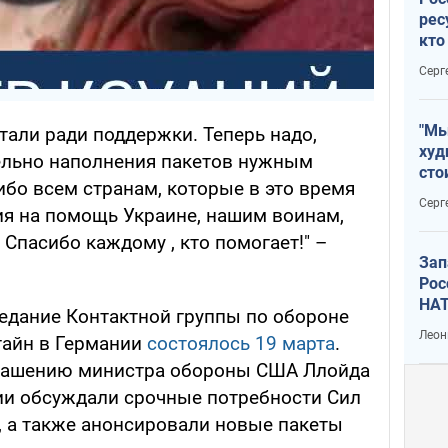
рес
кто
дик
Серг
"Мы
тали ради поддержки. Теперь надо,
худ
ельно наполнения пакетов нужным
сто
ибо всем странам, которые в это время
отч
Серг
я на помощь Украине, нашим воинам,
рак
Спасибо каждому , кто помогает!" –
Зап
Рос
НАТ
едание Контактной группы по обороне
Леон
тайн в Германии
состоялось 19 марта
.
глашению министра обороны США Ллойда
ии обсуждали срочные потребности Сил
 а также анонсировали новые пакеты