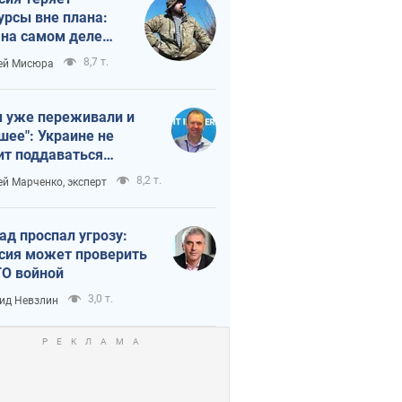
урсы вне плана:
 на самом деле
тует темп войны
8,7 т.
ей Мисюра
 уже переживали и
шее": Украине не
ит поддаваться
аянию из-за
8,2 т.
ей Марченко, эксперт
етного террора
ад проспал угрозу:
сия может проверить
О войной
3,0 т.
ид Невзлин