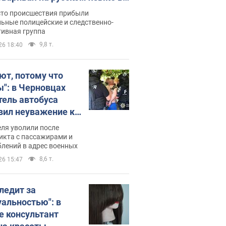
рутке: полиция составила
сто происшествия прибыли
нистративный протокол.
ьные полицейские и следственно-
тивная группа
о
9,8 т.
26 18:40
ют, потому что
ы": в Черновцах
тель автобуса
вил неуважение к
инским военным и
ля уволили после
тился за это.
икта с пассажирами и
лений в адрес военных
о
8,6 т.
26 15:47
следит за
уальностью": в
е консультант