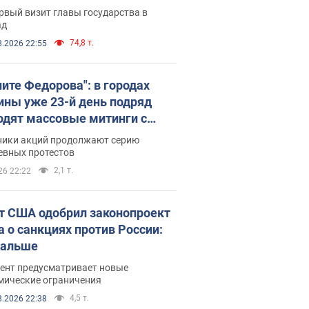
рвый визит главы государства в
ад
74,8 т.
8.2026 22:55
ните Федорова": в городах
ины уже 23-й день подряд
одят массовые митинги с
атами. Фото и видео
ники акций продолжают серию
евных протестов
2,1 т.
26 22:22
т США одобрил законопроект
а о санкциях против России:
дальше
ент предусматривает новые
мические ограничения
4,5 т.
8.2026 22:38